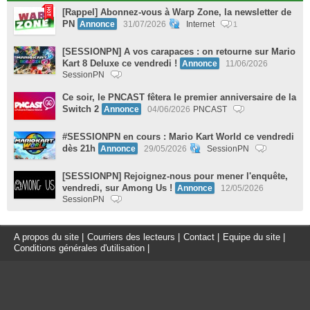
[Rappel] Abonnez-vous à Warp Zone, la newsletter de
PN
Annonce
31/07/2026
Internet
1
[SESSIONPN] A vos carapaces : on retourne sur Mario
Kart 8 Deluxe ce vendredi !
Annonce
11/06/2026
SessionPN
Ce soir, le PNCAST fêtera le premier anniversaire de la
Switch 2
Annonce
04/06/2026
PNCAST
#SESSIONPN en cours : Mario Kart World ce vendredi
dès 21h
Annonce
29/05/2026
SessionPN
[SESSIONPN] Rejoignez-nous pour mener l'enquête,
vendredi, sur Among Us !
Annonce
12/05/2026
SessionPN
A propos du site
|
Courriers des lecteurs
|
Contact
|
Equipe du site
|
Conditions générales d'utilisation
|