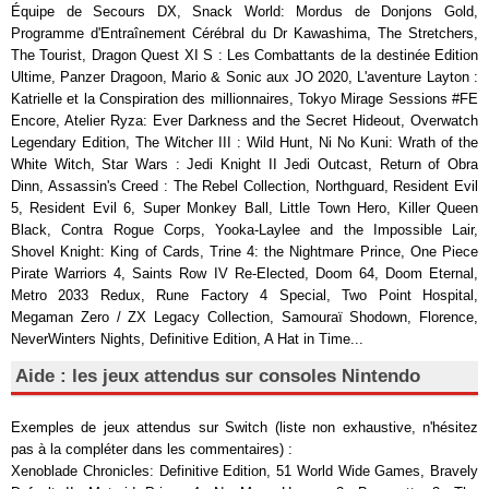
Équipe de Secours DX, Snack World: Mordus de Donjons Gold,
Programme d'Entraînement Cérébral du Dr Kawashima, The Stretchers,
The Tourist, Dragon Quest XI S : Les Combattants de la destinée Edition
Ultime, Panzer Dragoon, Mario & Sonic aux JO 2020, L'aventure Layton :
Katrielle et la Conspiration des millionnaires, Tokyo Mirage Sessions #FE
Encore, Atelier Ryza: Ever Darkness and the Secret Hideout, Overwatch
Legendary Edition, The Witcher III : Wild Hunt, Ni No Kuni: Wrath of the
White Witch, Star Wars : Jedi Knight II Jedi Outcast, Return of Obra
Dinn, Assassin's Creed : The Rebel Collection, Northguard, Resident Evil
5, Resident Evil 6, Super Monkey Ball, Little Town Hero, Killer Queen
Black, Contra Rogue Corps, Yooka-Laylee and the Impossible Lair,
Shovel Knight: King of Cards, Trine 4: the Nightmare Prince, One Piece
Pirate Warriors 4, Saints Row IV Re-Elected, Doom 64, Doom Eternal,
Metro 2033 Redux, Rune Factory 4 Special, Two Point Hospital,
Megaman Zero / ZX Legacy Collection, Samouraï Shodown, Florence,
NeverWinters Nights, Definitive Edition, A Hat in Time...
Aide : les jeux attendus sur consoles Nintendo
Exemples de jeux attendus sur Switch (liste non exhaustive, n'hésitez
pas à la compléter dans les commentaires) :
Xenoblade Chronicles: Definitive Edition, 51 World Wide Games, Bravely