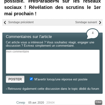
possible. #HitParadePN sur les réseaux
sociaux ! Révélation des scrutins le 1er
mai prochain !
Sondage précédent
Sondage suivant
4
Commentaires sur l'article
Cet article vous a intéressé ? Vous souhaitez réagir, engager une
discussion ? Ecrivez simplement un commentaire.
POSTER
M'avertir lorsqu'une réponse est postée
›
Retrouvez également cette discussion dans le topic dédié du forum
Citer
Cirreip
05 avr. 2020
20h04