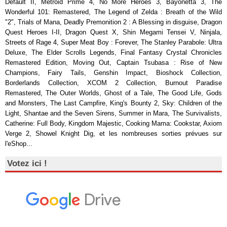
Default II, Metroid Prime 4, No More Heroes 3, Bayonetta 3, The
Wonderful 101: Remastered, The Legend of Zelda : Breath of the Wild
"2", Trials of Mana, Deadly Premonition 2 : A Blessing in disguise, Dragon
Quest Heroes I-II, Dragon Quest X, Shin Megami Tensei V, Ninjala,
Streets of Rage 4, Super Meat Boy : Forever, The Stanley Parabole: Ultra
Deluxe, The Elder Scrolls Legends, Final Fantasy Crystal Chronicles
Remastered Edition, Moving Out, Captain Tsubasa : Rise of New
Champions, Fairy Tails, Genshin Impact, Bioshock Collection,
Borderlands Collection, XCOM 2 Collection, Burnout Paradise
Remastered, The Outer Worlds, Ghost of a Tale, The Good Life, Gods
and Monsters, The Last Campfire, King's Bounty 2, Sky: Children of the
Light, Shantae and the Seven Sirens, Summer in Mara, The Survivalists,
Catherine: Full Body, Kingdom Majestic, Cooking Mama: Cookstar, Axiom
Verge 2, Showel Knight Dig, et les nombreuses sorties prévues sur
l'eShop...
Votez ici !