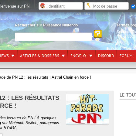
ienvenue sur PN
Rechercher sur Puissance Nintendo
Termes po
Splatoon R
Nintendo S
VIEWS
ARTICLES & DOSSIERS
ENCYCLO.
DISCORD
FORUM
ade de PN 12 : les résultats ! Astral Chain en force !
LE TOU
12 : LES RÉSULTATS
RCE !
 des lecteurs de PN ! A quelques
g sur Nintendo Switch, partageons
par RYoGA.