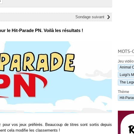
s
Sondage suivant
r le Hit-Parade PN. Voilà les résultats !
MOTS-C
Jeu vidéo
Animal C
Luigi's 
The Lege
Thème
Hit-Para
 pour vos jeux préférés. Beaucoup de titres sont sortis depuis
ent cela modifie les classements !