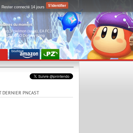
Rester connecté 14 jours
pulaires du moment
aiders
,
Pokémon (saga)
,
EA FC27
,
witch 2
,
LEGO Donkey Kong
T DERNIER PNCAST