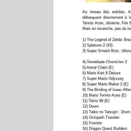
Au niveau des entrées, A
débarquant directement à l
Tennis Aces, dixième. Fire 
Mais en revanche, pas du tou
1) The Legend of Zelda: Brea
2) Splatoon 2 (43)
3) Super Smash Bros. Ultima
4) Xenoblade Chronicles 2
5) Astral Chain (E)
6) Mario Kart 8 Deluxe
7) Super Mario Odyssey
8) Super Mario Maker 2 (E)
9) The Binding of Isaac After
10) Mario Tennis Aces (E)
11) Tetris 99 (E)
12) Doom
13) Taiko no Tatsujin : Drum 
14) Octopath Traveler
15) Fortnite
16) Dragon Quest Builders