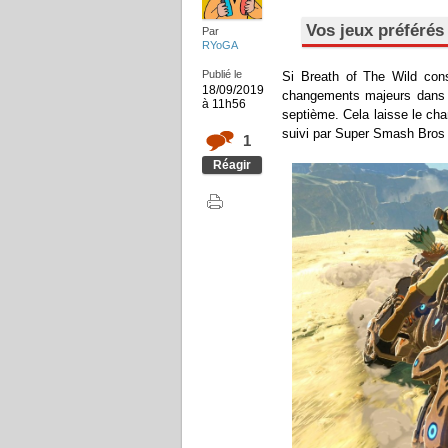
Vos jeux préférés
Par
RYoGA
Publié le
Si Breath of The Wild cons
18/09/2019
changements majeurs dans l
à 11h56
septième. Cela laisse le cha
suivi par Super Smash Bros 
1
Réagir