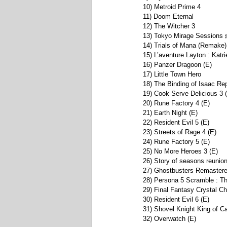
10) Metroid Prime 4
11) Doom Eternal
12) The Witcher 3
13) Tokyo Mirage Sessions 
14) Trials of Mana (Remake)
15) L’aventure Layton : Katri
16) Panzer Dragoon (E)
17) Little Town Hero
18) The Binding of Isaac Re
19) Cook Serve Delicious 3 
20) Rune Factory 4 (E)
21) Earth Night (E)
22) Resident Evil 5 (E)
23) Streets of Rage 4 (E)
24) Rune Factory 5 (E)
25) No More Heroes 3 (E)
26) Story of seasons reunion
27) Ghostbusters Remastere
28) Persona 5 Scramble : Th
29) Final Fantasy Crystal C
30) Resident Evil 6 (E)
31) Shovel Knight King of Ca
32) Overwatch (E)