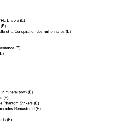
♯FE Encore (E)
 (E)
elle et la Conspiration des millionnaires (E)
pentance (E)
(E)
 in mineral town (E)
d (E)
e Phantom Strikers (E)
hronicles Remastered (E)
rds (E)