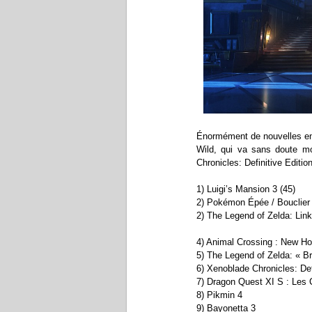
Énormément de nouvelles ent
Wild, qui va sans doute mo
Chronicles: Definitive Editi
1) Luigi’s Mansion 3 (45)
2) Pokémon Épée / Bouclier 
2) The Legend of Zelda: Link
4) Animal Crossing : New Ho
5) The Legend of Zelda: « Br
6) Xenoblade Chronicles: Defi
7) Dragon Quest XI S : Les C
8) Pikmin 4
9) Bayonetta 3