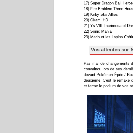
17) Super Dragon Ball Heroe
18) Fire Emblem Three Hous
19) Kirby Star Allies
20) Okami HD
21) Ys VIII Lacrimosa of Da
22) Sonic Mania
23) Mario et les Lapins Créti
Vos attentes sur 
Pas mal de changements dan
convaincu lors de ses derni
devant Pokémon Épée / Boucli
deuxième. C'est le remake d
et ferme le podium de vos at