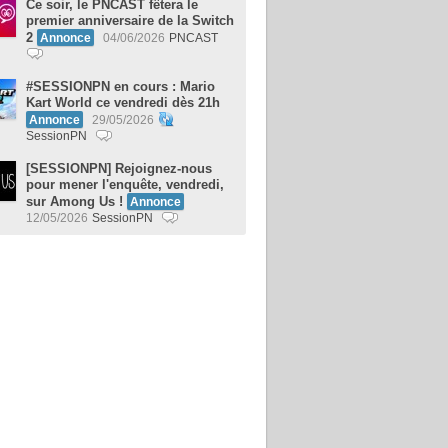
Ce soir, le PNCAST fêtera le
premier anniversaire de la Switch
2
Annonce
04/06/2026
PNCAST
#SESSIONPN en cours : Mario
Kart World ce vendredi dès 21h
Annonce
29/05/2026
SessionPN
[SESSIONPN] Rejoignez-nous
pour mener l'enquête, vendredi,
sur Among Us !
Annonce
12/05/2026
SessionPN