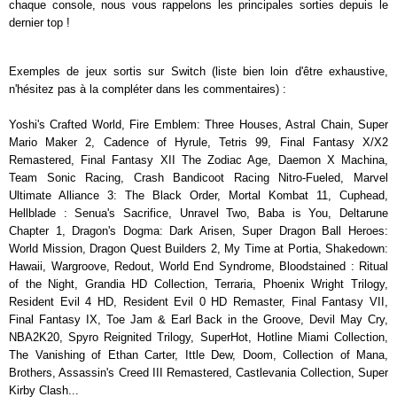
chaque console, nous vous rappelons les principales sorties depuis le
dernier top !
Exemples de jeux sortis sur Switch (liste bien loin d'être exhaustive,
n'hésitez pas à la compléter dans les commentaires) :
Yoshi's Crafted World, Fire Emblem: Three Houses, Astral Chain, Super
Mario Maker 2, Cadence of Hyrule, Tetris 99, Final Fantasy X/X2
Remastered, Final Fantasy XII The Zodiac Age, Daemon X Machina,
Team Sonic Racing, Crash Bandicoot Racing Nitro-Fueled, Marvel
Ultimate Alliance 3: The Black Order, Mortal Kombat 11, Cuphead,
Hellblade : Senua's Sacrifice, Unravel Two, Baba is You, Deltarune
Chapter 1, Dragon's Dogma: Dark Arisen, Super Dragon Ball Heroes:
World Mission, Dragon Quest Builders 2, My Time at Portia, Shakedown:
Hawaii, Wargroove, Redout, World End Syndrome, Bloodstained : Ritual
of the Night, Grandia HD Collection, Terraria, Phoenix Wright Trilogy,
Resident Evil 4 HD, Resident Evil 0 HD Remaster, Final Fantasy VII,
Final Fantasy IX, Toe Jam & Earl Back in the Groove, Devil May Cry,
NBA2K20, Spyro Reignited Trilogy, SuperHot, Hotline Miami Collection,
The Vanishing of Ethan Carter, Ittle Dew, Doom, Collection of Mana,
Brothers, Assassin's Creed III Remastered, Castlevania Collection, Super
Kirby Clash...