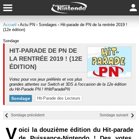
Accueil
› Actu PN
› Sondages
› Hit-parade de PN de la rentrée 2019 !
(12e édition)
Sondage
HIT-PARADE DE PN DE
LA RENTRÉE 2019 ! (12E
ÉDITION)
Votez pour vos jeux préférés et vos plus
grandes attentes sur Switch et 3DS à l'occasion de la 12e édition
du Hit-Parade PN ! #HitParadePN
Sondage
Hit-Parade des Lecteurs
Sondage précédent
Sondage suivant
V
oici la douzième édition du Hit-parade
de Puissance-Nintendo ! Des votes,