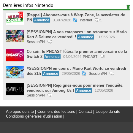
Dernières infos Nintendo
[Rappel] Abonnez-vous à Warp Zone, la newsletter de
PN
Annonce
31/07/2026
Internet
1
[SESSIONPN] A vos carapaces : on retourne sur Mario
Kart 8 Deluxe ce vendredi !
Annonce
11/06/2026
SessionPN
Ce soir, le PNCAST fêtera le premier anniversaire de la
Switch 2
Annonce
04/06/2026
PNCAST
#SESSIONPN en cours : Mario Kart World ce vendredi
dès 21h
Annonce
29/05/2026
SessionPN
[SESSIONPN] Rejoignez-nous pour mener l'enquête,
vendredi, sur Among Us !
Annonce
12/05/2026
SessionPN
A propos du site
|
Courriers des lecteurs
|
Contact
|
Equipe du site
|
Conditions générales d'utilisation
|