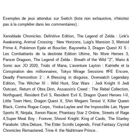
Exemples de jeux attendus sur Switch (liste non exhaustive, n'hésitez
pas à la compléter dans les commentaires) :
Xenoblade Chronicles: Definitive Edition, The Legend of Zelda : Link's
Awakening, Animal Crossing : New Horizons, Luigi's Mansion 3, Metroid
Prime 4, Pokémon Epée et Bouclier, Bayonetta 3, Dragon Quest XI S :
Les Combattants de la destinée Edition Ultime, No More Heroes 3,
Panzer Dragoon, The Legend of Zelda : Breath of the Wild "2", Mario &
Sonic aux JO 2020, Trials of Mana, L'aventure Layton : Katrielle et la
Conspiration des millionnaires, Tokyo Mirage Sessions #FE Encore,
Deadly Premonition 2 : A Blessing in disguise, Overwatch Legendary
Edition, The Witcher III : Wild Hunt, Star Wars : Jedi Knight II Jedi
Outcast, Return of Obra Dinn, Assassin's Creed : The Rebel Collection,
Northguard, Resident Evil 5, Resident Evil 6, Dragon Quest Heroes I-II,
Little Town Hero, Dragon Quest X, Shin Megami Tensei V, Killer Queen
Black, Contra Rogue Corps, Yooka-Laylee and the Impossible Lair, Hyper
Sports R, Ninjala, Xenon Racer, Phantasy Star 2 Online, Streets of Rage
4,Super Meat Boy : Forever, Shovel Knight: King of Cards, The Stanley
Parabole: Ultra Deluxe, The Elder Scrolls Legends, Final Fantasy Crystal
Chronicles Remastered, Trine 4: the Nightmare Prince..