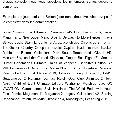
chaque console, nous vous rappelons les principales sorties depuis le
dernier top !
Exemples de jeux sortis sur Switch (liste non exhaustive, n'hésitez pas à
la compléter dans les commentaires) :
Super Smash Bros Ultimate, Pokémon Let's Go Pikachu/Evoli, Super
Mario Party, New Super Mario Bros U Deluxe, No More Heroes: Travis
Strikes Back, Starlink: Battle for Atlas, Xenoblade Chronicles 2: Torna -
The Golden Country, Octopath Traveler, Captain Toad: Treasure Tracker,
Diablo III: Eternal Collection, Dark Souls Remastered, Okami HD,
Monster Boy and the Cursed Kingdom, Dragon Ball FighterZ, Monster
Hunter Generations Ultimate, Tales of Vesperia: Definitive Edition, Ys
VIII: Lacrimosa of Dana, Sonic Mania Plus, FIFA 19, Undertale, Paladins,
Overcooked! 2, Just Dance 2019, Fitness Boxing, Firewatch, GRIS,
Guacamelee! 2, Katamari Damacy Reroll, Gear Club Unlimited 2, Toki,
Abzu, Child of Light Ultimate Edition, Warframe, Morphies Law, GO
VACATION, Carcassonne, SNK Heroines, The World Ends with You -
Final Remix, Megaman 11, Megaman X Legacy Collection 1&2, Shining
Resonance Refrain, Valkyria Chronicles 4, Moonlighter, Let's Sing 2019...