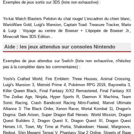
Exemples de jeux sortis sur 3DS (liste non exhaustive) :
Yo-kai Watch Blasters Peloton du chat rouge/ L'escadron du chien blanc,
WarioWare Gold, Luigi's Mansion, Captain Toad: Treasure Tracker, Mario
& Luigi : Voyage au centre de Bowser + L'épopée de Bowser Jr.,
Minecraft New 3DS Edition...
Aide : les jeux attendus sur consoles Nintendo
Exemples de jeux attendus sur Switch (liste non exhaustive, n'hésitez
pas à la compléter dans les commentaires) :
Yoshi's Crafted World, Fire Emblem: Three Houses, Animal Crossing,
Luigi's Mansion 3, Metroid Prime 4, Pokémon RPG 2019, Bayonetta 3,
Killer Queen Black, Final Fantasy X/X2 Remastered, Final Fantasy XII
The Zodiac Age, Ninjala, Hyper Sports R, Daemon X Machina, Team
Sonic Racing, Crash Bandicoot Racing Nitro-Fueled, Marvel Ultimate
Alliance 3: The Black Order, Xenon Racer, Mortal Kombat 11, Dragon's
Dogma: Dark Arisen, Super Dragon Ball Heroes: World Mission, Dragon
Quest Builders 2, Dragon Quest X, Dragon Quest XI, Dragon Quest
Heroes I-II, Town, My Time at Portia, Shakedown: Hawaii, Wargroove,
Redout, Shin Megami Tensei V, Phantasy Star 2 Online, Streets of Rage