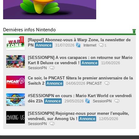
Dernières infos Nintendo
[Rappel] Abonnez-vous à Warp Zone, la newsletter de
PN
Annonce
31/07/2026
Internet
1
[SESSIONPN] A vos carapaces : on retourne sur Mario
Kart 8 Deluxe ce vendredi !
Annonce
11/06/2026
SessionPN
Ce soir, le PNCAST fêtera le premier anniversaire de la
Switch 2
Annonce
04/06/2026
PNCAST
#SESSIONPN en cours : Mario Kart World ce vendredi
dès 21h
Annonce
29/05/2026
SessionPN
[SESSIONPN] Rejoignez-nous pour mener l'enquête,
vendredi, sur Among Us !
Annonce
12/05/2026
SessionPN