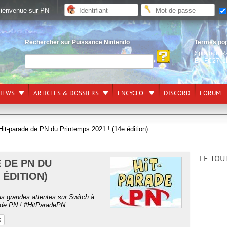
ienvenue sur PN
Rechercher sur Puissance Nintendo
Termes po
Splatoon R
EA FC27
,
L
VIEWS
ARTICLES & DOSSIERS
ENCYCLO.
DISCORD
FORUM
Hit-parade de PN du Printemps 2021 ! (14e édition)
LE TOU
E DE PN DU
 ÉDITION)
us grandes attentes sur Switch à
rade PN ! #HitParadePN
s