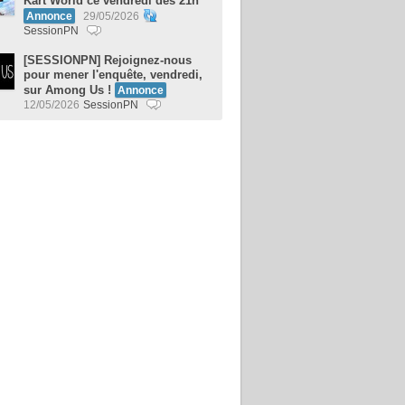
Kart World ce vendredi dès 21h
Annonce
29/05/2026
SessionPN
[SESSIONPN] Rejoignez-nous
pour mener l'enquête, vendredi,
sur Among Us !
Annonce
12/05/2026
SessionPN