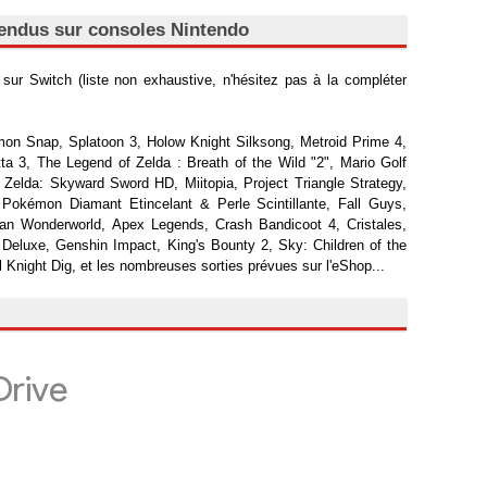
ttendus sur consoles Nintendo
ur Switch (liste non exhaustive, n'hésitez pas à la compléter
on Snap, Splatoon 3, Holow Knight Silksong, Metroid Prime 4,
a 3, The Legend of Zelda : Breath of the Wild "2", Mario Golf
Zelda: Skyward Sword HD, Miitopia, Project Triangle Strategy,
okémon Diamant Etincelant & Perle Scintillante, Fall Guys,
an Wonderworld, Apex Legends, Crash Bandicoot 4, Cristales,
 Deluxe, Genshin Impact, King's Bounty 2, Sky: Children of the
 Knight Dig, et les nombreuses sorties prévues sur l'eShop...