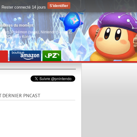
Rester connecté 14 jours
pulaires du moment
aiders
,
Pokémon (saga)
,
Nintendo Switch 2
,
EGO Donkey Kong
T DERNIER PNCAST