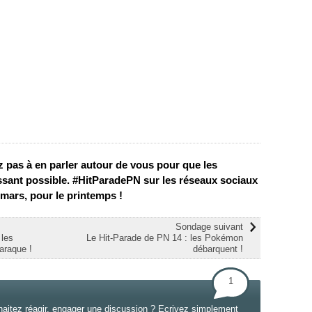
ez pas à en parler autour de vous pour que les
ressant possible. #HitParadePN sur les réseaux sociaux
1 mars, pour le printemps !
Sondage suivant
 les
Le Hit-Parade de PN 14 : les Pokémon
araque !
débarquent !
1
haitez réagir, engager une discussion ? Ecrivez simplement