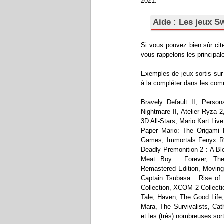
2021.
Aide : Les jeux Sw
Si vous pouvez bien sûr cit
vous rappelons les principale
Exemples de jeux sortis sur 
à la compléter dans les com
Bravely Default II, Perso
Nightmare II, Atelier Ryza 
3D All-Stars, Mario Kart Liv
Paper Mario: The Origami K
Games, Immortals Fenyx Ri
Deadly Premonition 2 : A Bl
Meat Boy : Forever, The 
Remastered Edition, Moving
Captain Tsubasa : Rise of 
Collection, XCOM 2 Collecti
Tale, Haven, The Good Life
Mara, The Survivalists, Ca
et les (très) nombreuses sort