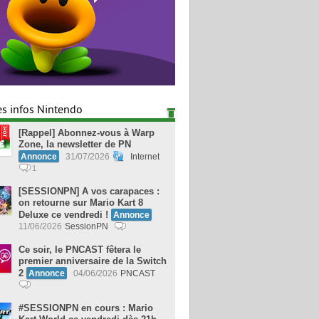
es infos Nintendo
[Rappel] Abonnez-vous à Warp
Zone, la newsletter de PN
Annonce
31/07/2026
Internet
1
[SESSIONPN] A vos carapaces :
on retourne sur Mario Kart 8
Deluxe ce vendredi !
Annonce
11/06/2026
SessionPN
Ce soir, le PNCAST fêtera le
premier anniversaire de la Switch
2
Annonce
04/06/2026
PNCAST
#SESSIONPN en cours : Mario