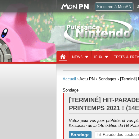
B
S'inscrire à MonPN
NEWS
JEUX
TESTS & PRE
Accueil
› Actu PN
› Sondages
› [Terminé] 
Sondage
[TERMINÉ] HIT-PARAD
PRINTEMPS 2021 ! (14E
Votez pour vos jeux préférés et vos pl
l'occasion de la 14e édition du Hit-Pa
Sondage
Hit-Parade des Lecteur