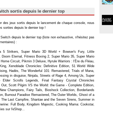
itch sortis depuis le dernier top
er des jeux sortis depuis le lancement de chaque console, nous
s sorties depuis le dernier top !
Switch depuis le dernier top (liste non exhaustive, n'hésitez pas
mentaires) :
na 5 Strikers, Super Mario 3D World + Bowser's Fury, Little
2, Doom Eternal, Fitness Boxing 2, Super Mario 35, Super Mario
e Home Circuit, Pikmin 3 Deluxe, Hyrule Warriors : l’Ère du Fléau,
ing, Xenoblade Chronicles: Definitive Edition, 51 World Wide
sing, Hadès, The Wonderful 101: Remastered, Trials of Mana,
essing in disguise, Ninjala, Streets of Rage 4, Among Us, Super
Elder Scrolls Legends, Final Fantasy Crystal Chronicles
 Out, Scott Pilgim VS the World: the Game - Complete Edition,
New Champions, Fairy Tails, Bioshock Collection, Borderlands
on, Burnout Paradise Remastered, The Outer Worlds, Ghost of a
, The Last Campfire, Shantae and the Seven Sirens, Summer in
therine: Full Body, Kingdom Majestic, Cooking Mama: Cookstar,
ies sur l'eShop...