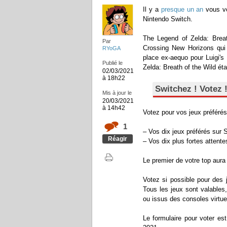
Il y a
presque un an
vous vo
Nintendo Switch.
The Legend of Zelda: Breath
Par
Crossing New Horizons qui 
RYoGA
place ex-aequo pour Luigi'
Publié le
Zelda: Breath of the Wild étai
02/03/2021
à 18h22
Switchez ! Votez 
Mis à jour le
20/03/2021
à 14h42
Votez pour vos jeux préférés
1
– Vos dix jeux préférés sur 
Réagir
– Vos dix plus fortes attent
Le premier de votre top aura 
Votez si possible pour des 
Tous les jeux sont valables,
ou issus des consoles virtue
Le formulaire pour voter e