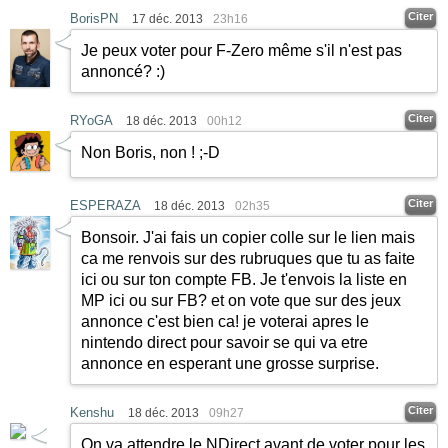
Citer
BorisPN
17 déc. 2013
23h16
Je peux voter pour F-Zero même s'il n'est pas
annoncé?
:)
Citer
RYoGA
18 déc. 2013
00h12
Non Boris, non ! ;-D
Citer
ESPERAZA
18 déc. 2013
02h35
Bonsoir. J'ai fais un copier colle sur le lien mais
ca me renvois sur des rubruques que tu as faite
ici ou sur ton compte FB. Je t'envois la liste en
MP ici ou sur FB? et on vote que sur des jeux
annonce c'est bien ca! je voterai apres le
nintendo direct pour savoir se qui va etre
annonce en esperant une grosse surprise.
Citer
Kenshu
18 déc. 2013
09h27
On va attendre le NDirect avant de voter pour les