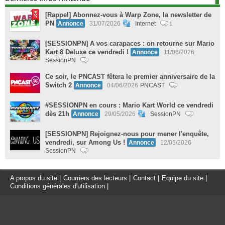
[Rappel] Abonnez-vous à Warp Zone, la newsletter de
PN
Annonce
31/07/2026
Internet
1
[SESSIONPN] A vos carapaces : on retourne sur Mario
Kart 8 Deluxe ce vendredi !
Annonce
11/06/2026
SessionPN
Ce soir, le PNCAST fêtera le premier anniversaire de la
Switch 2
Annonce
04/06/2026
PNCAST
#SESSIONPN en cours : Mario Kart World ce vendredi
dès 21h
Annonce
29/05/2026
SessionPN
[SESSIONPN] Rejoignez-nous pour mener l'enquête,
vendredi, sur Among Us !
Annonce
12/05/2026
SessionPN
A propos du site
|
Courriers des lecteurs
|
Contact
|
Equipe du site
|
Conditions générales d'utilisation
|