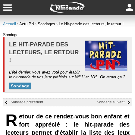
Accueil
› Actu PN
› Sondages
› Le Hit-parade des lecteurs, le retour !
Sondage
LE HIT-PARADE DES
LECTEURS, LE RETOUR
!
L'été dernier, vous avez voté pour établir
le hit-parade de vos jeux préférés sur Wii U et 3DS. On remet ça ?
Sondage
Sondage précédent
Sondage suivant
R
etour de ce rendez-vous bon enfant et
fort apprécié : le hit-parade des
lecteurs permet d'établir la liste des jeux