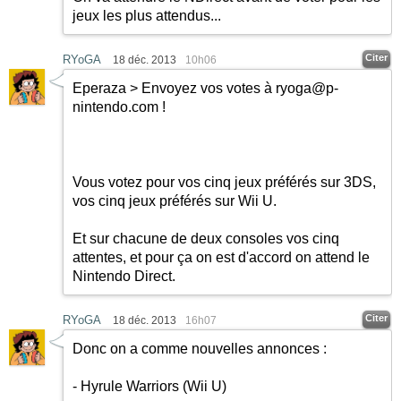
jeux les plus attendus...
Citer
RYoGA
18 déc. 2013
10h06
Eperaza > Envoyez vos votes à
ryoga@p-
nintendo.com
!
Vous votez pour vos cinq jeux préférés sur 3DS,
vos cinq jeux préférés sur Wii U.
Et sur chacune de deux consoles vos cinq
attentes, et pour ça on est d'accord on attend le
Nintendo Direct.
Citer
RYoGA
18 déc. 2013
16h07
Donc on a comme nouvelles annonces :
- Hyrule Warriors (Wii U)