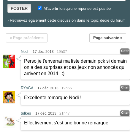
POSTER
M'avertir lorsqu'une réponse est postée
›
Retrouvez également cette discussion dans le topic dédié du forum
« Page précédente
Page suivante »
Citer
Nodi
17 déc. 2013
19h37
Perso je t'enverrai ma liste demain pck si demain
on a des surprises et des jeux non annoncés qui
arrivent en 2014 !
:)
Citer
RYoGA
17 déc. 2013
19h56
Excellente remarque Nodi !
Citer
tulkes
17 déc. 2013
21h47
Effectivement s'est une bonne remarque.