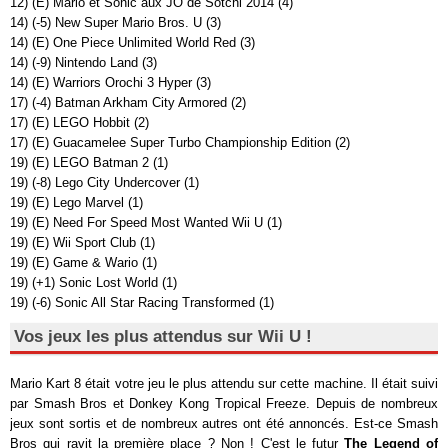
12) (E) Mario et Sonic aux JO de Sotchi 2014 (4)
14) (-5) New Super Mario Bros. U (3)
14) (E) One Piece Unlimited World Red (3)
14) (-9) Nintendo Land (3)
14) (E) Warriors Orochi 3 Hyper (3)
17) (-4) Batman Arkham City Armored (2)
17) (E) LEGO Hobbit (2)
17) (E) Guacamelee Super Turbo Championship Edition (2)
19) (E) LEGO Batman 2 (1)
19) (-8) Lego City Undercover (1)
19) (E) Lego Marvel (1)
19) (E) Need For Speed Most Wanted Wii U (1)
19) (E) Wii Sport Club (1)
19) (E) Game & Wario (1)
19) (+1) Sonic Lost World (1)
19) (-6) Sonic All Star Racing Transformed (1)
Vos jeux les plus attendus sur Wii U !
Mario Kart 8 était votre jeu le plus attendu sur cette machine. Il était suivi
par Smash Bros et Donkey Kong Tropical Freeze. Depuis de nombreux
jeux sont sortis et de nombreux autres ont été annoncés. Est-ce Smash
Bros qui ravit la première place ? Non ! C'est le futur
The Legend of