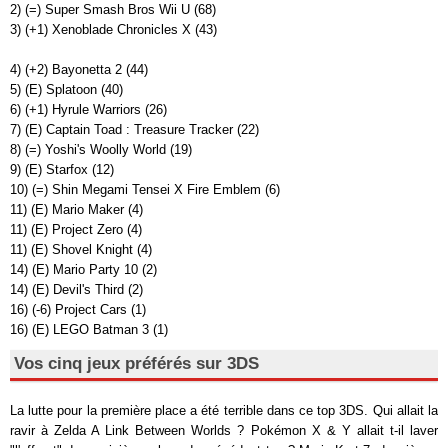
2) (=) Super Smash Bros Wii U (68)
3) (+1) Xenoblade Chronicles X (43)
4) (+2) Bayonetta 2 (44)
5) (E) Splatoon (40)
6) (+1) Hyrule Warriors (26)
7) (E) Captain Toad : Treasure Tracker (22)
8) (=) Yoshi's Woolly World (19)
9) (E) Starfox (12)
10) (=) Shin Megami Tensei X Fire Emblem (6)
11) (E) Mario Maker (4)
11) (E) Project Zero (4)
11) (E) Shovel Knight (4)
14) (E) Mario Party 10 (2)
14) (E) Devil's Third (2)
16) (-6) Project Cars (1)
16) (E) LEGO Batman 3 (1)
Vos cinq jeux préférés sur 3DS
La lutte pour la première place a été terrible dans ce top 3DS. Qui allait la
ravir à Zelda A Link Between Worlds ? Pokémon X & Y allait t-il laver