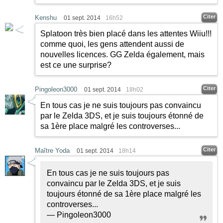
Citer
Kenshu
01 sept. 2014
16h52
Splatoon très bien placé dans les attentes Wiiu!!!
comme quoi, les gens attendent aussi de
nouvelles licences. GG Zelda également, mais
est ce une surprise?
Citer
Pingoleon3000
01 sept. 2014
18h02
En tous cas je ne suis toujours pas convaincu
par le Zelda 3DS, et je suis toujours étonné de
sa 1ère place malgré les controverses...
Citer
Maître Yoda
01 sept. 2014
18h14
En tous cas je ne suis toujours pas
convaincu par le Zelda 3DS, et je suis
toujours étonné de sa 1ère place malgré les
controverses...
— Pingoleon3000