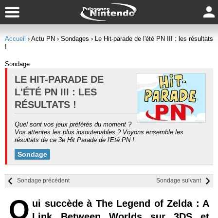
Accueil
› Actu PN
› Sondages
› Le Hit-parade de l'été PN III : les résultats
!
Sondage
LE HIT-PARADE DE
L'ÉTÉ PN III : LES
RÉSULTATS !
Quel sont vos jeux préférés du moment ?
Vos attentes les plus insoutenables ? Voyons ensemble les
résultats de ce 3e Hit Parade de l'Eté PN !
Sondage
Sondage précédent
Sondage suivant
Q
ui succède à The Legend of Zelda : A
Link Between Worlds sur 3DS et