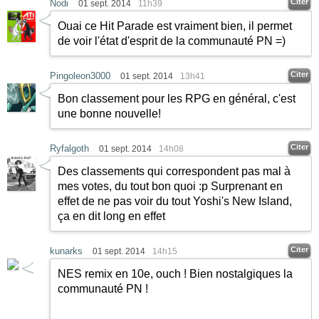
Citer
Nodi
01 sept. 2014
11h39
Ouai ce Hit Parade est vraiment bien, il permet
de voir l'état d'esprit de la communauté PN =)
Citer
Pingoleon3000
01 sept. 2014
13h41
Bon classement pour les RPG en général, c'est
une bonne nouvelle!
Citer
Ryfalgoth
01 sept. 2014
14h08
Des classements qui correspondent pas mal à
mes votes, du tout bon quoi :p Surprenant en
effet de ne pas voir du tout Yoshi's New Island,
ça en dit long en effet
Citer
kunarks
01 sept. 2014
14h15
NES remix en 10e, ouch ! Bien nostalgiques la
communauté PN !