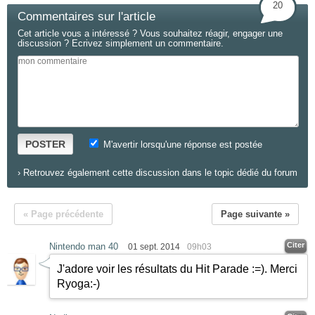
20
Commentaires sur l'article
Cet article vous a intéressé ? Vous souhaitez réagir, engager une
discussion ? Ecrivez simplement un commentaire.
POSTER
M'avertir lorsqu'une réponse est postée
›
Retrouvez également cette discussion dans le topic dédié du forum
« Page précédente
Page suivante »
Citer
Nintendo man 40
01 sept. 2014
09h03
J'adore voir les résultats du Hit Parade :=). Merci
Ryoga:-)