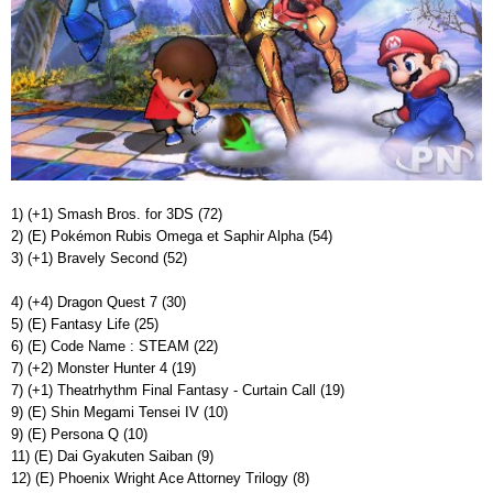
1) (+1) Smash Bros. for 3DS (72)
2) (E) Pokémon Rubis Omega et Saphir Alpha (54)
3) (+1) Bravely Second (52)
4) (+4) Dragon Quest 7 (30)
5) (E) Fantasy Life (25)
6) (E) Code Name : STEAM (22)
7) (+2) Monster Hunter 4 (19)
7) (+1) Theatrhythm Final Fantasy - Curtain Call (19)
9) (E) Shin Megami Tensei IV (10)
9) (E) Persona Q (10)
11) (E) Dai Gyakuten Saiban (9)
12) (E) Phoenix Wright Ace Attorney Trilogy (8)