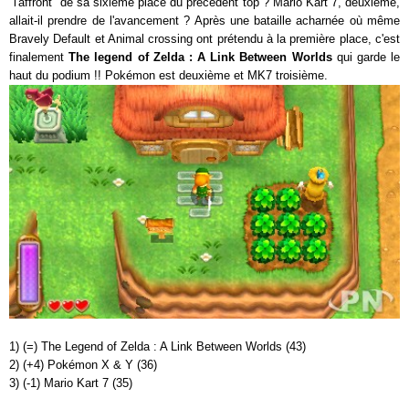
"l'affront" de sa sixième place du précédent top ? Mario Kart 7, deuxième,
allait-il prendre de l'avancement ? Après une bataille acharnée où même
Bravely Default et Animal crossing ont prétendu à la première place, c'est
finalement
The legend of Zelda : A Link Between Worlds
qui garde le
haut du podium !! Pokémon est deuxième et MK7 troisième.
1) (=) The Legend of Zelda : A Link Between Worlds (43)
2) (+4) Pokémon X & Y (36)
3) (-1) Mario Kart 7 (35)