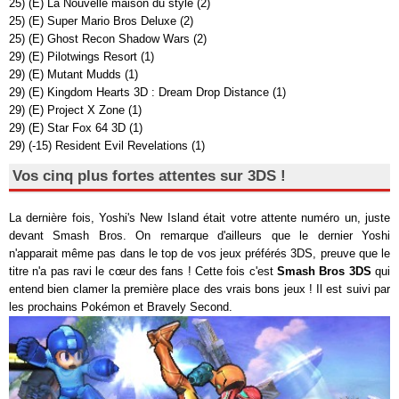
25) (E) La Nouvelle maison du style (2)
25) (E) Super Mario Bros Deluxe (2)
25) (E) Ghost Recon Shadow Wars (2)
29) (E) Pilotwings Resort (1)
29) (E) Mutant Mudds (1)
29) (E) Kingdom Hearts 3D : Dream Drop Distance (1)
29) (E) Project X Zone (1)
29) (E) Star Fox 64 3D (1)
29) (-15) Resident Evil Revelations (1)
Vos cinq plus fortes attentes sur 3DS !
La dernière fois, Yoshi's New Island était votre attente numéro un, juste
devant Smash Bros. On remarque d'ailleurs que le dernier Yoshi
n'apparait même pas dans le top de vos jeux préférés 3DS, preuve que le
titre n'a pas ravi le cœur des fans ! Cette fois c'est
Smash Bros 3DS
qui
entend bien clamer la première place des vrais bons jeux ! Il est suivi par
les prochains Pokémon et Bravely Second.