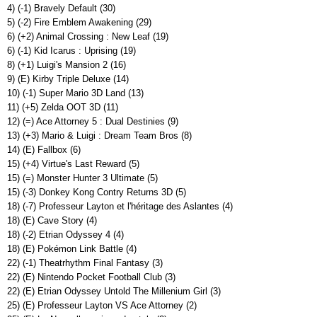
4) (-1) Bravely Default (30)
5) (-2) Fire Emblem Awakening (29)
6) (+2) Animal Crossing : New Leaf (19)
6) (-1) Kid Icarus : Uprising (19)
8) (+1) Luigi's Mansion 2 (16)
9) (E) Kirby Triple Deluxe (14)
10) (-1) Super Mario 3D Land (13)
11) (+5) Zelda OOT 3D (11)
12) (=) Ace Attorney 5 : Dual Destinies (9)
13) (+3) Mario & Luigi : Dream Team Bros (8)
14) (E) Fallbox (6)
15) (+4) Virtue's Last Reward (5)
15) (=) Monster Hunter 3 Ultimate (5)
15) (-3) Donkey Kong Contry Returns 3D (5)
18) (-7) Professeur Layton et l'héritage des Aslantes (4)
18) (E) Cave Story (4)
18) (-2) Etrian Odyssey 4 (4)
18) (E) Pokémon Link Battle (4)
22) (-1) Theatrhythm Final Fantasy (3)
22) (E) Nintendo Pocket Football Club (3)
22) (E) Etrian Odyssey Untold The Millenium Girl (3)
25) (E) Professeur Layton VS Ace Attorney (2)