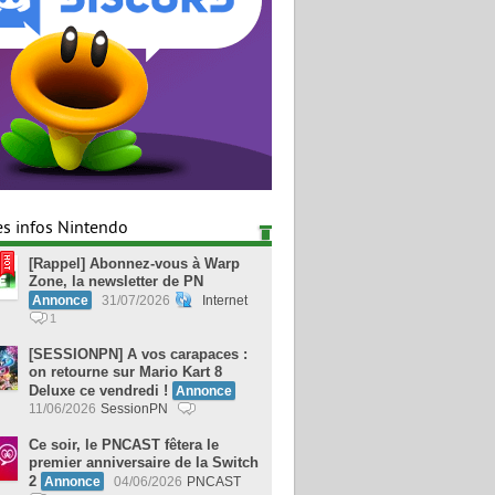
es infos Nintendo
[Rappel] Abonnez-vous à Warp
Zone, la newsletter de PN
Annonce
31/07/2026
Internet
1
[SESSIONPN] A vos carapaces :
on retourne sur Mario Kart 8
Deluxe ce vendredi !
Annonce
11/06/2026
SessionPN
Ce soir, le PNCAST fêtera le
premier anniversaire de la Switch
2
Annonce
04/06/2026
PNCAST