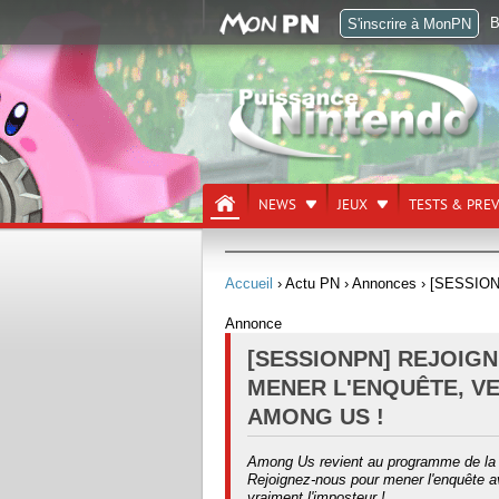
B
S'inscrire à MonPN
NEWS
JEUX
TESTS & PRE
Accueil
› Actu PN
› Annonces
› [SESSIONP
Annonce
[SESSIONPN] REJOIG
MENER L'ENQUÊTE, VE
AMONG US !
Among Us revient au programme de la
Rejoignez-nous pour mener l'enquête a
vraiment l'imposteur !