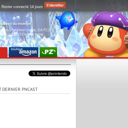
Rester connecté 14 jours
pulaires du moment
aiders
,
Pokémon (saga)
,
EA FC27
,
witch 2
,
LEGO Donkey Kong
T DERNIER PNCAST