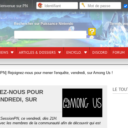
ienvenue sur PN
Rechercher sur Puissance Nintendo
Termes po
Splatoon R
Nintendo S
VIEWS
ARTICLES & DOSSIERS
ENCYCLO.
DISCORD
FORUM
N] Rejoignez-nous pour mener l'enquête, vendredi, sur Among Us !
LE TOU
NEZ-NOUS POUR
NDREDI, SUR
 SessionPN, ce vendredi, dès 21H.
vec les membres de la communauté afin de découvrir qui est