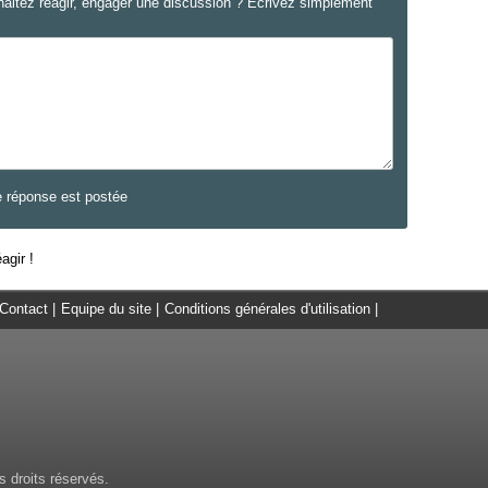
haitez réagir, engager une discussion ? Ecrivez simplement
e réponse est postée
agir !
Contact
|
Equipe du site
|
Conditions générales d'utilisation
|
 droits réservés.