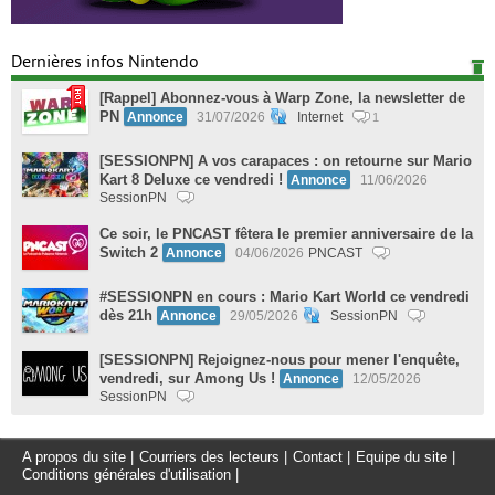
Dernières infos Nintendo
[Rappel] Abonnez-vous à Warp Zone, la newsletter de
PN
Annonce
31/07/2026
Internet
1
[SESSIONPN] A vos carapaces : on retourne sur Mario
Kart 8 Deluxe ce vendredi !
Annonce
11/06/2026
SessionPN
Ce soir, le PNCAST fêtera le premier anniversaire de la
Switch 2
Annonce
04/06/2026
PNCAST
#SESSIONPN en cours : Mario Kart World ce vendredi
dès 21h
Annonce
29/05/2026
SessionPN
[SESSIONPN] Rejoignez-nous pour mener l'enquête,
vendredi, sur Among Us !
Annonce
12/05/2026
SessionPN
A propos du site
|
Courriers des lecteurs
|
Contact
|
Equipe du site
|
Conditions générales d'utilisation
|