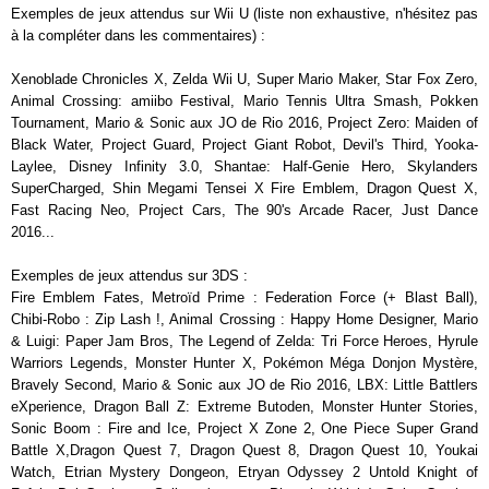
Exemples de jeux attendus sur Wii U (liste non exhaustive, n'hésitez pas
à la compléter dans les commentaires) :
Xenoblade Chronicles X, Zelda Wii U, Super Mario Maker, Star Fox Zero,
Animal Crossing: amiibo Festival, Mario Tennis Ultra Smash, Pokken
Tournament, Mario & Sonic aux JO de Rio 2016, Project Zero: Maiden of
Black Water, Project Guard, Project Giant Robot, Devil's Third, Yooka-
Laylee, Disney Infinity 3.0, Shantae: Half-Genie Hero, Skylanders
SuperCharged, Shin Megami Tensei X Fire Emblem, Dragon Quest X,
Fast Racing Neo, Project Cars, The 90's Arcade Racer, Just Dance
2016...
Exemples de jeux attendus sur 3DS :
Fire Emblem Fates, Metroïd Prime : Federation Force (+ Blast Ball),
Chibi-Robo : Zip Lash !, Animal Crossing : Happy Home Designer, Mario
& Luigi: Paper Jam Bros, The Legend of Zelda: Tri Force Heroes, Hyrule
Warriors Legends, Monster Hunter X, Pokémon Méga Donjon Mystère,
Bravely Second, Mario & Sonic aux JO de Rio 2016, LBX: Little Battlers
eXperience, Dragon Ball Z: Extreme Butoden, Monster Hunter Stories,
Sonic Boom : Fire and Ice, Project X Zone 2, One Piece Super Grand
Battle X,Dragon Quest 7, Dragon Quest 8, Dragon Quest 10, Youkai
Watch, Etrian Mystery Dongeon, Etryan Odyssey 2 Untold Knight of