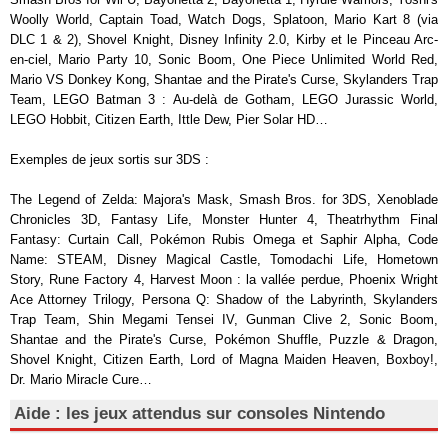
Woolly World, Captain Toad, Watch Dogs, Splatoon, Mario Kart 8 (via
DLC 1 & 2), Shovel Knight, Disney Infinity 2.0, Kirby et le Pinceau Arc-
en-ciel, Mario Party 10, Sonic Boom, One Piece Unlimited World Red,
Mario VS Donkey Kong, Shantae and the Pirate's Curse, Skylanders Trap
Team, LEGO Batman 3 : Au-delà de Gotham, LEGO Jurassic World,
LEGO Hobbit, Citizen Earth, Ittle Dew, Pier Solar HD…
Exemples de jeux sortis sur 3DS :
The Legend of Zelda: Majora's Mask, Smash Bros. for 3DS, Xenoblade
Chronicles 3D, Fantasy Life, Monster Hunter 4, Theatrhythm Final
Fantasy: Curtain Call, Pokémon Rubis Omega et Saphir Alpha, Code
Name: STEAM, Disney Magical Castle, Tomodachi Life, Hometown
Story, Rune Factory 4, Harvest Moon : la vallée perdue, Phoenix Wright
Ace Attorney Trilogy, Persona Q: Shadow of the Labyrinth, Skylanders
Trap Team, Shin Megami Tensei IV, Gunman Clive 2, Sonic Boom,
Shantae and the Pirate's Curse, Pokémon Shuffle, Puzzle & Dragon,
Shovel Knight, Citizen Earth, Lord of Magna Maiden Heaven, Boxboy!,
Dr. Mario Miracle Cure…
Aide : les jeux attendus sur consoles Nintendo