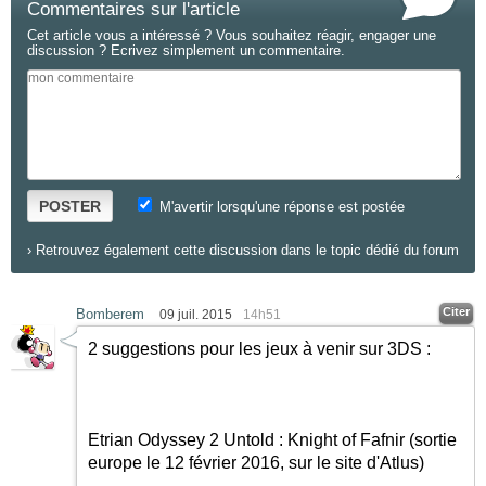
Commentaires sur l'article
Cet article vous a intéressé ? Vous souhaitez réagir, engager une
discussion ? Ecrivez simplement un commentaire.
POSTER
M'avertir lorsqu'une réponse est postée
›
Retrouvez également cette discussion dans le topic dédié du forum
Citer
Bomberem
09 juil. 2015
14h51
2 suggestions pour les jeux à venir sur 3DS :
Etrian Odyssey 2 Untold : Knight of Fafnir (sortie
europe le 12 février 2016, sur le site d'Atlus)