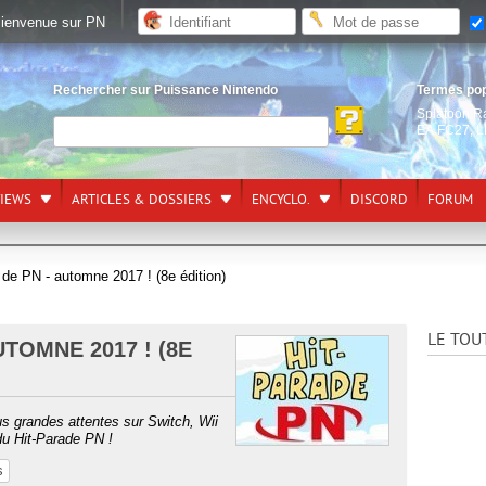
ienvenue sur PN
Rechercher sur Puissance Nintendo
Termes po
Splatoon R
EA FC27
,
L
VIEWS
ARTICLES & DOSSIERS
ENCYCLO.
DISCORD
FORUM
 de PN - automne 2017 ! (8e édition)
LE TOU
UTOMNE 2017 ! (8E
us grandes attentes sur Switch, Wii
du Hit-Parade PN !
s