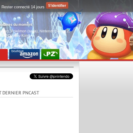
Rester connecté 14 jours
pulaires du moment
aiders
,
Pokémon (saga)
,
Nintendo Switch 2
,
EGO Donkey Kong
T DERNIER PNCAST