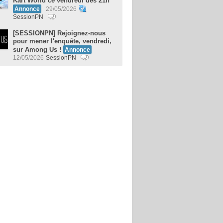
Kart World ce vendredi dès 21h
Annonce
29/05/2026
SessionPN
[SESSIONPN] Rejoignez-nous
pour mener l'enquête, vendredi,
sur Among Us !
Annonce
12/05/2026
SessionPN