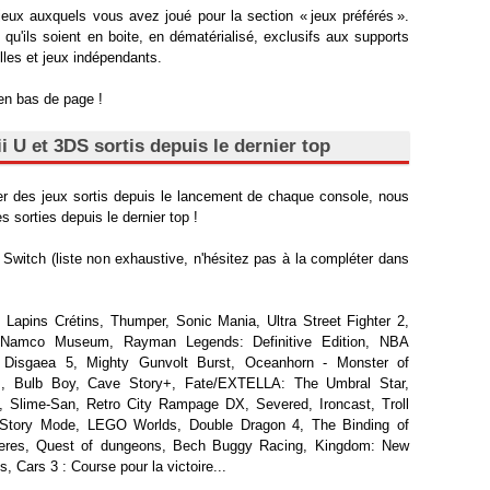
jeux auxquels vous avez joué pour la section « jeux préférés ».
 qu'ils soient en boite, en dématérialisé, exclusifs aux supports
lles et jeux indépendants.
 en bas de page !
i U et 3DS sortis depuis le dernier top
er des jeux sortis depuis le lancement de chaque console, nous
s sorties depuis le dernier top !
 Switch (liste non exhaustive, n'hésitez pas à la compléter dans
Lapins Crétins, Thumper, Sonic Mania, Ultra Street Fighter 2,
, Namco Museum, Rayman Legends: Definitive Edition, NBA
 Disgaea 5, Mighty Gunvolt Burst, Oceanhorn - Monster of
s, Bulb Boy, Cave Story+, Fate/EXTELLA: The Umbral Star,
, Slime-San, Retro City Rampage DX, Severed, Ironcast, Troll
: Story Mode, LEGO Worlds, Double Dragon 4, The Binding of
pheres, Quest of dungeons, Bech Buggy Racing, Kingdom: New
Cars 3 : Course pour la victoire...