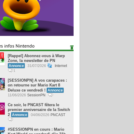
es infos Nintendo
[Rappel] Abonnez-vous à Warp
Zone, la newsletter de PN
Annonce
31/07/2026
Internet
1
[SESSIONPN] A vos carapaces :
on retourne sur Mario Kart 8
Deluxe ce vendredi !
Annonce
11/06/2026
SessionPN
Ce soir, le PNCAST fêtera le
premier anniversaire de la Switch
2
Annonce
04/06/2026
PNCAST
#SESSIONPN en cours : Mario