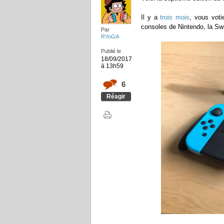
Il y a
trois mois
, vous voti
consoles de Nintendo, la Swi
Par
RYoGA
Publié le
18/09/2017
à 13h59
6
Réagir