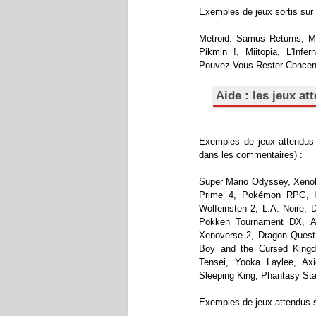
Exemples de jeux sortis sur 
Metroid: Samus Returns, M
Pikmin !, Miitopia, L'Inf
Pouvez-Vous Rester Concent
Aide : les jeux a
Exemples de jeux attendus s
dans les commentaires) :
Super Mario Odyssey, Xenob
Prime 4, Pokémon RPG, Ki
Wolfeinsten 2, L.A. Noire,
Pokken Tournament DX, Ar
Xenoverse 2, Dragon Quest 
Boy and the Cursed Kingd
Tensei, Yooka Laylee, Ax
Sleeping King, Phantasy Star
Exemples de jeux attendus 