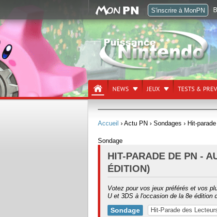
B
S'inscrire à MonPN
NEWS
JEUX
TESTS & PRE
Accueil
› Actu PN
› Sondages
› Hit-parade
Sondage
HIT-PARADE DE PN - A
ÉDITION)
Votez pour vos jeux préférés et vos pl
U et 3DS à l'occasion de la 8e édition 
Sondage
Hit-Parade des Lecteur