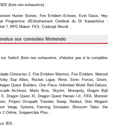
3DS (liste non exhaustive) :
onster Hunter Stories, Fire Emblem Echoes, Ever Oasis, Hey
ernal Programme d'Entraînement Cérébral du Dr Kawashima :
ré ?, RPG Maker: FES, Culdcept Revolt...
ttendus sur consoles Nintendo
ur Switch (liste non exhaustive, n'hésitez pas à la compléter
lade Chronicles 2, Fire Emblem Warriors, Fire Emblem, Metroid
rby Star Allies, Rocket Ligue, Rime, Sonic Forces, Doom,
 Dragon Quest Builders, One Piece Unlimited World Red Deluxe,
cade Archives: Mario Bros, Skyrim, Monopoly, Dragon Ball
X, Dragon Quest XI, Dragon Quest Heroes I-II, FIFA, Monster
om, Project Octopath Traveler, Steep, Redout, Shin Megami
iom Verge, Syberia, Farming Simulator; Blossom Tales: the
 2 Online, Snipperclips Plus...
sur 3DS :