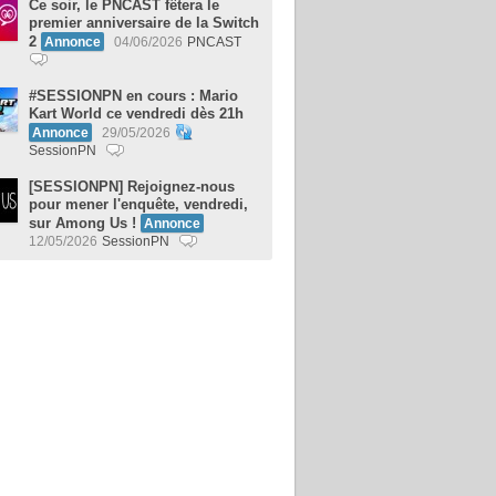
Ce soir, le PNCAST fêtera le
premier anniversaire de la Switch
2
Annonce
04/06/2026
PNCAST
#SESSIONPN en cours : Mario
Kart World ce vendredi dès 21h
Annonce
29/05/2026
SessionPN
[SESSIONPN] Rejoignez-nous
pour mener l'enquête, vendredi,
sur Among Us !
Annonce
12/05/2026
SessionPN