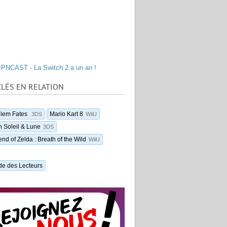
PNCAST - La Switch 2 a un an !
LÉS EN RELATION
blem Fates
Mario Kart 8
3DS
WiiU
 Soleil & Lune
3DS
nd of Zelda : Breath of the Wild
WiiU
de des Lecteurs