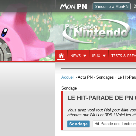
B
S'inscrire à MonPN
NEWS
JEUX
TESTS & PRE
Accueil
› Actu PN
› Sondages
› Le Hit-Par
Sondage
LE HIT-PARADE DE PN 
Vous avez voté tout l'été pour élire vo
attentes sur Wii U et 3DS ! Voici les ré
Sondage
Hit-Parade des Lecteur