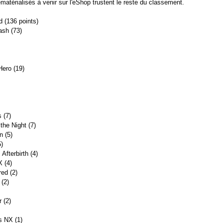
matérialisés à venir sur l'eShop trustent le reste du classement.
d (136 points)
ash (73)
Hero (19)
 (7)
 the Night (7)
n (5)
5)
Afterbirth (4)
X (4)
ed (2)
(2)
 (2)
s NX (1)