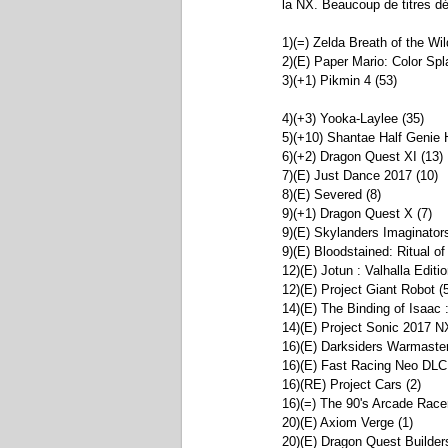
la NX. Beaucoup de titres dé
1)(=) Zelda Breath of the Wil
2)(E) Paper Mario: Color Spl
3)(+1) Pikmin 4 (53)
4)(+3) Yooka-Laylee (35)
5)(+10) Shantae Half Genie 
6)(+2) Dragon Quest XI (13)
7)(E) Just Dance 2017 (10)
8)(E) Severed (8)
9)(+1) Dragon Quest X (7)
9)(E) Skylanders Imaginators
9)(E) Bloodstained: Ritual of
12)(E) Jotun : Valhalla Editio
12)(E) Project Giant Robot (
14)(E) The Binding of Isaac : 
14)(E) Project Sonic 2017 N
16)(E) Darksiders Warmaster
16)(E) Fast Racing Neo DLC 
16)(RE) Project Cars (2)
16)(=) The 90's Arcade Racer
20)(E) Axiom Verge (1)
20)(E) Dragon Quest Builder