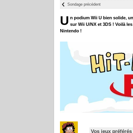
Sondage précédent
U
n podium Wii U bien solide, u
sur Wii U/NX et 3DS ! Voilà le
Nintendo !
Vos jeux préférés