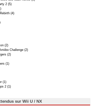
rty 2 (5)
)
Rebirth (4)
)
ion (2)
Amiibo Challenge (2)
gers (2)
ers (1)
r (1)
ps 2 (1)
attendus sur Wii U / NX