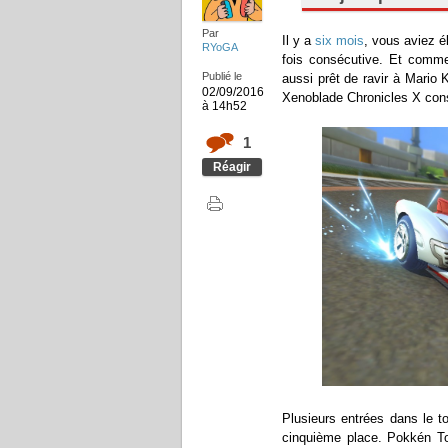
Par
Il y a
six mois
, vous aviez é
RYoGA
fois consécutive. Et comme 
Publié le
aussi prêt de ravir à Mario 
02/09/2016
Xenoblade Chronicles X cons
à 14h52
1
Réagir
Plusieurs entrées dans le 
cinquième place. Pokkén Tou