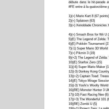
débute dans le hit-parade 
#FE entre à la quatorzième 
1)(=) Mario Kart 8 (67 points
2)(=) Splatoon (63)
3)(=) Xenoblade Chronicles 
4)(=) Smash Bros for Wii U (
5)(E) The Legend of Zelda: T
6)(E) Pokkén Tournament (2
7)(-1) Super Mario 3D World 
7)(=) Pikmin 3 (19)
9)(+2) The Legend of Zelda
10)(E) Starfox Zero (15)
11)(-6) Super Mario Maker (1
12)(-3) Donkey Kong Country 
13)(+2) Captain Toad: Treasu
14)(E) Tokyo Mirage Sessio
15)(-3) Yoshi’s Woolly World 
16)(RE) Monster Hunter 3 Ult
17)(-10) Fast Racing Neo (6)
17)(+3) The Wonderful 101 (
19)(RE) Zombi U (5)
19)(+1) Project Zero: La prê