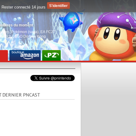
Rester connecté 14 jours
pulaires du moment
aiders
,
Pokémon (saga)
,
EA FC27
,
witch 2
,
LEGO Donkey Kong
T DERNIER PNCAST