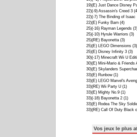
19)(E) Just Dance Disney Pa
22)(-9) Assassin's Creed 3 (4
22)(-7) The Binding of Isaac 
22)(E) Funky Barn (4)
25)(-16) Rayman Legends (3
25)(-10) Hyrule Warriors (3)
25)(RE) Bayonetta (3)
25)(E) LEGO Dimensions (3)
25)(E) Disney Infinity 3 (3)
30)(-17) Minecraft Wii U Edit
30)(E) Mini-Mario & Friends 
30)(E) Skylanders Superchar
33)(E) Runbow (1)
33)(E) LEGO Marvel's Aveng
33)(RE) Wii Party U (1)
33)(E) Mighty No.9 (1)
33)(-18) Bayonetta 2 (1)
33)(E) Rodea The Sky Soldie
33)(RE) Call Of Duty Black o
Vos jeux le plus 