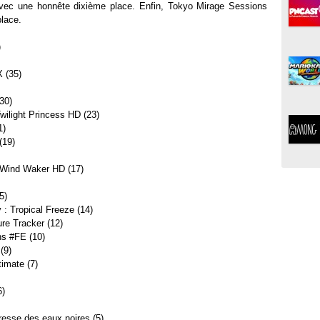
avec une honnête dixième place. Enfin, Tokyo Mirage Sessions
place.
)
X (35)
30)
wilight Princess HD (23)
1)
(19)
: Wind Waker HD (17)
5)
: Tropical Freeze (14)
re Tracker (12)
ns #FE (10)
(9)
imate (7)
6)
tresse des eaux noires (5)