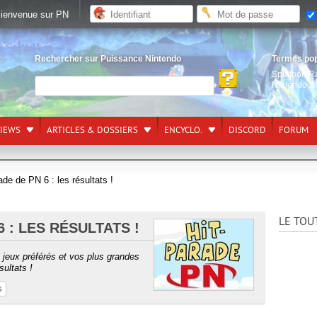
ienvenue sur PN
Rechercher sur Puissance Nintendo
Termes po
Splatoon R
Nintendo S
VIEWS
ARTICLES & DOSSIERS
ENCYCLO.
DISCORD
FORUM
ade de PN 6 : les résultats !
LE TOU
6 : LES RÉSULTATS !
s jeux préférés et vos plus grandes
sultats !
s