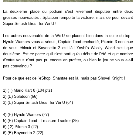
La deuxième place du podium s'est vivement disputée entre deux
grosses nouveautés : Splatoon remporte la victoire, mais de peu, devant
Super Smash Bros. for Wii U !
Les autres nouveautés de la Wii U se placent bien dans la suite du top :
Hyrule Warriors vous a séduit, Captain Toad enchanté, Pikmin 3 continue
de vous éblouir et Bayonetta 2 est là ! Yoshi's Woolly World n'est que
douzième. Est-ce parce qu'il n'est sorti qu'au début de l'été et que nombre
d'entre vous n'ont pas pu encore en profiter, ou bien le jeu ne vous a-t-il
pas convaincu ?
Pour ce que est de l'eShop, Shantae est là, mais pas Shovel Knight !
1) (=) Mario Kart 8 (104 pts)
2) (E) Splatoon (66)
3) (E) Super Smash Bros. for Wii U (64)
4) (E) Hyrule Warriors (27)
5) (E) Captain Toad : Treasure Tracker (25)
6) (-2) Pikmin 3 (22)
6) (E) Bayonetta 2 (22)