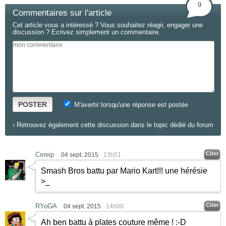
9
Commentaires sur l'article
Cet article vous a intéressé ? Vous souhaitez réagir, engager une
discussion ? Ecrivez simplement un commentaire.
POSTER
M'avertir lorsqu'une réponse est postée
›
Retrouvez également cette discussion dans le topic dédié du forum
Citer
Cirreip
04 sept. 2015
13h51
Smash Bros battu par Mario Kart!!! une hérésie
>_
Citer
RYoGA
04 sept. 2015
14h00
Ah ben battu à plates couture même !
:-D