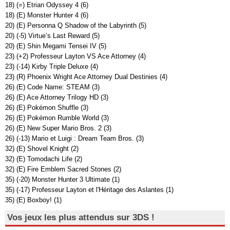
18) (=) Etrian Odyssey 4 (6)
18) (E) Monster Hunter 4 (6)
20) (E) Personna Q Shadow of the Labyrinth (5)
20) (-5) Virtue’s Last Reward (5)
20) (E) Shin Megami Tensei IV (5)
23) (+2) Professeur Layton VS Ace Attorney (4)
23) (-14) Kirby Triple Deluxe (4)
23) (R) Phoenix Wright Ace Attorney Dual Destinies (4)
26) (E) Code Name: STEAM (3)
26) (E) Ace Attorney Trilogy HD (3)
26) (E) Pokémon Shuffle (3)
26) (E) Pokémon Rumble World (3)
26) (E) New Super Mario Bros. 2 (3)
26) (-13) Mario et Luigi : Dream Team Bros. (3)
32) (E) Shovel Knight (2)
32) (E) Tomodachi Life (2)
32) (E) Fire Emblem Sacred Stones (2)
35) (-20) Monster Hunter 3 Ultimate (1)
35) (-17) Professeur Layton et l'Héritage des Aslantes (1)
35) (E) Boxboy! (1)
Vos jeux les plus attendus sur 3DS !