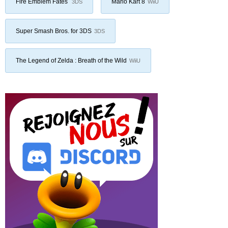
Fire Emblem Fates
Mario Kart 8
3DS
WiiU
Super Smash Bros. for 3DS
3DS
The Legend of Zelda : Breath of the Wild
WiiU