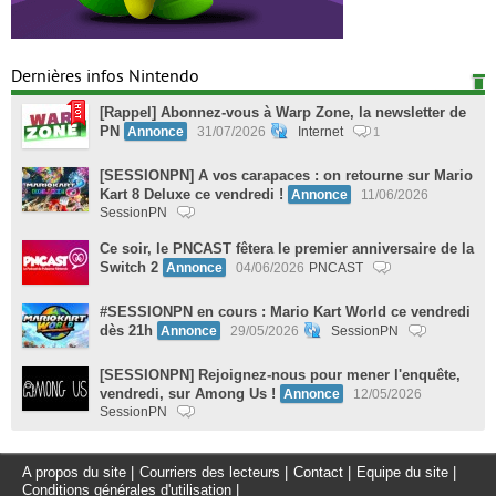
Dernières infos Nintendo
[Rappel] Abonnez-vous à Warp Zone, la newsletter de
PN
Annonce
31/07/2026
Internet
1
[SESSIONPN] A vos carapaces : on retourne sur Mario
Kart 8 Deluxe ce vendredi !
Annonce
11/06/2026
SessionPN
Ce soir, le PNCAST fêtera le premier anniversaire de la
Switch 2
Annonce
04/06/2026
PNCAST
#SESSIONPN en cours : Mario Kart World ce vendredi
dès 21h
Annonce
29/05/2026
SessionPN
[SESSIONPN] Rejoignez-nous pour mener l'enquête,
vendredi, sur Among Us !
Annonce
12/05/2026
SessionPN
A propos du site
|
Courriers des lecteurs
|
Contact
|
Equipe du site
|
Conditions générales d'utilisation
|