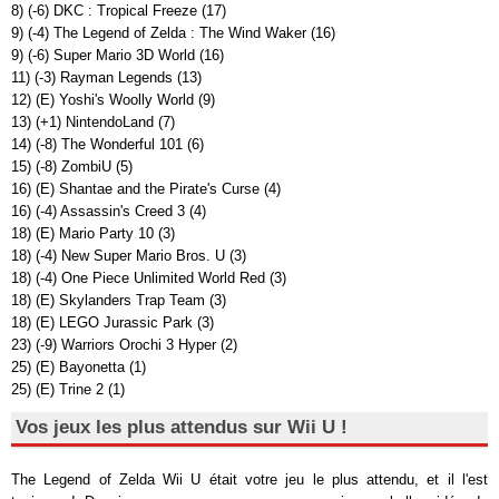
8) (-6) DKC : Tropical Freeze (17)
9) (-4) The Legend of Zelda : The Wind Waker (16)
9) (-6) Super Mario 3D World (16)
11) (-3) Rayman Legends (13)
12) (E) Yoshi's Woolly World (9)
13) (+1) NintendoLand (7)
14) (-8) The Wonderful 101 (6)
15) (-8) ZombiU (5)
16) (E) Shantae and the Pirate's Curse (4)
16) (-4) Assassin's Creed 3 (4)
18) (E) Mario Party 10 (3)
18) (-4) New Super Mario Bros. U (3)
18) (-4) One Piece Unlimited World Red (3)
18) (E) Skylanders Trap Team (3)
18) (E) LEGO Jurassic Park (3)
23) (-9) Warriors Orochi 3 Hyper (2)
25) (E) Bayonetta (1)
25) (E) Trine 2 (1)
Vos jeux les plus attendus sur Wii U !
The Legend of Zelda Wii U était votre jeu le plus attendu, et il l'est