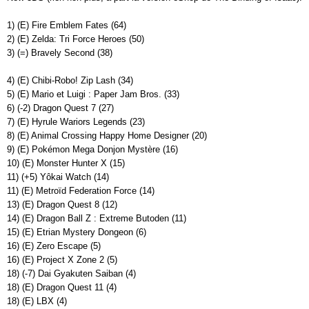
1) (E) Fire Emblem Fates (64)
2) (E) Zelda: Tri Force Heroes (50)
3) (=) Bravely Second (38)
4) (E) Chibi-Robo! Zip Lash (34)
5) (E) Mario et Luigi : Paper Jam Bros. (33)
6) (-2) Dragon Quest 7 (27)
7) (E) Hyrule Wariors Legends (23)
8) (E) Animal Crossing Happy Home Designer (20)
9) (E) Pokémon Mega Donjon Mystère (16)
10) (E) Monster Hunter X (15)
11) (+5) Yôkai Watch (14)
11) (E) Metroïd Federation Force (14)
13) (E) Dragon Quest 8 (12)
14) (E) Dragon Ball Z : Extreme Butoden (11)
15) (E) Etrian Mystery Dongeon (6)
16) (E) Zero Escape (5)
16) (E) Project X Zone 2 (5)
18) (-7) Dai Gyakuten Saiban (4)
18) (E) Dragon Quest 11 (4)
18) (E) LBX (4)