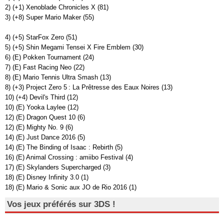
2) (+1) Xenoblade Chronicles X (81)
3) (+8) Super Mario Maker (55)
4) (+5) StarFox Zero (51)
5) (+5) Shin Megami Tensei X Fire Emblem (30)
6) (E) Pokken Tournament (24)
7) (E) Fast Racing Neo (22)
8) (E) Mario Tennis Ultra Smash (13)
8) (+3) Project Zero 5 : La Prêtresse des Eaux Noires (13)
10) (+4) Devil's Third (12)
10) (E) Yooka Laylee (12)
12) (E) Dragon Quest 10 (6)
12) (E) Mighty No. 9 (6)
14) (E) Just Dance 2016 (5)
14) (E) The Binding of Isaac : Rebirth (5)
16) (E) Animal Crossing : amiibo Festival (4)
17) (E) Skylanders Supercharged (3)
18) (E) Disney Infinity 3.0 (1)
18) (E) Mario & Sonic aux JO de Rio 2016 (1)
Vos jeux préférés sur 3DS !