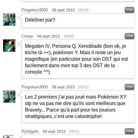
Citer
Pingoleon3000
06 sept. 2015
18h28
Détrôner par?
Citer
Cirreip
06 sept. 2015
19h45
Megaten IV, Persona Q, Xenoblade (bon ok, je
triche là ><), pokémon Y. Mais il reste un jeu
magnifique (en particulier pour son OST qui est
facilement dans mon top 3 des OST de la
console ^^)
Citer
Pingoleon3000
08 sept. 2015
20h13
Les 2 premiers j'ai pas joué mais Pokémon XY
stp ne va pas me dire qu'ils sont meilleurs que
Bravely... Parce qu'à part pour les joueurs
stratégiques, c'est une catastrophe!
Citer
Ryfalgoth
08 sept. 2015
20h31