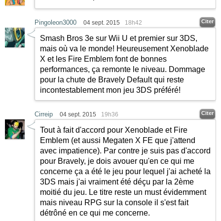
Citer
Pingoleon3000
04 sept. 2015
18h42
Smash Bros 3e sur Wii U et premier sur 3DS,
mais où va le monde! Heureusement Xenoblade
X et les Fire Emblem font de bonnes
performances, ça remonte le niveau. Dommage
pour la chute de Bravely Default qui reste
incontestablement mon jeu 3DS préféré!
Citer
Cirreip
04 sept. 2015
19h36
Tout à fait d'accord pour Xenoblade et Fire
Emblem (et aussi Megaten X FE que j'attend
avec impatience). Par contre je suis pas d'accord
pour Bravely, je dois avouer qu'en ce qui me
concerne ça a été le jeu pour lequel j'ai acheté la
3DS mais j'ai vraiment été déçu par la 2ème
moitié du jeu. Le titre reste un must évidemment
mais niveau RPG sur la console il s'est fait
détrôné en ce qui me concerne.