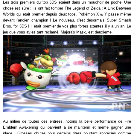
Les trois premiers du top 3DS étaient dans un mouchoir de poche. Une
chose est sûre : ils ont fait tomber The Legend of Zelda : A Link Between
Worlds qui était premier depuis deux tops. Pokémon X & Y passe même
devant l'ancien champion ! Le nouveau, c'est désormais Super Smash
Bros. for 3DS ! Il était premier de vos plus fortes attentes il y a un an. Le
jeu que vous aviez tant réclamé, Majora's Mask, est deuxième.
Au milieu de toutes ces entrées, notons la belle performance de Fire
Emblem Awakening qui parvient à se maintenir et même gagner une
place ! Grosses chutes pour certains titres pourtant appréciés comme