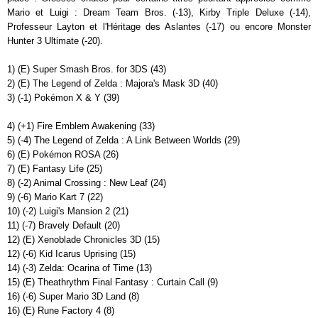
Mario et Luigi : Dream Team Bros. (-13), Kirby Triple Deluxe (-14),
Professeur Layton et l'Héritage des Aslantes (-17) ou encore Monster
Hunter 3 Ultimate (-20).
1) (E) Super Smash Bros. for 3DS (43)
2) (E) The Legend of Zelda : Majora's Mask 3D (40)
3) (-1) Pokémon X & Y (39)
4) (+1) Fire Emblem Awakening (33)
5) (-4) The Legend of Zelda : A Link Between Worlds (29)
6) (E) Pokémon ROSA (26)
7) (E) Fantasy Life (25)
8) (-2) Animal Crossing : New Leaf (24)
9) (-6) Mario Kart 7 (22)
10) (-2) Luigi's Mansion 2 (21)
11) (-7) Bravely Default (20)
12) (E) Xenoblade Chronicles 3D (15)
12) (-6) Kid Icarus Uprising (15)
14) (-3) Zelda: Ocarina of Time (13)
15) (E) Theathrythm Final Fantasy : Curtain Call (9)
16) (-6) Super Mario 3D Land (8)
16) (E) Rune Factory 4 (8)