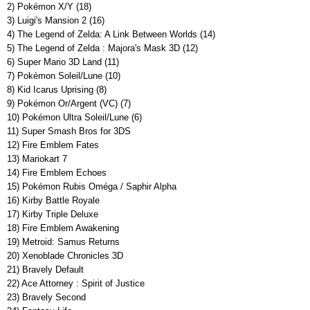
2) Pokémon X/Y (18)
3) Luigi's Mansion 2 (16)
4) The Legend of Zelda: A Link Between Worlds (14)
5) The Legend of Zelda : Majora's Mask 3D (12)
6) Super Mario 3D Land (11)
7) Pokémon Soleil/Lune (10)
8) Kid Icarus Uprising (8)
9) Pokémon Or/Argent (VC) (7)
10) Pokémon Ultra Soleil/Lune (6)
11) Super Smash Bros for 3DS
12) Fire Emblem Fates
13) Mariokart 7
14) Fire Emblem Echoes
15) Pokémon Rubis Oméga / Saphir Alpha
16) Kirby Battle Royale
17) Kirby Triple Deluxe
18) Fire Emblem Awakening
19) Metroid: Samus Returns
20) Xenoblade Chronicles 3D
21) Bravely Default
22) Ace Attorney : Spirit of Justice
23) Bravely Second