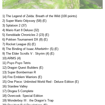
1) The Legend of Zelda: Breath of the Wild (100 points)
2) Super Mario Odyssey (58) (E)
3) Splatoon 2 (37)
4) Mario Kart 8 Deluxe (32)
5) Xenoblade Chronicles 2 (23) (E)
6) Pokken Tournament DX (8) (E)
7) Rocket League (6) (E)
8) The Binding of Isaac Afterbirth+ (5) (E)
9) The Elder Scrolls V : Skyrim (4) (E)
10) ARMS (4)
11) Puyo Puyo Tetris
12) Dragon Quest Builders (E)
13) Super Bomberman R
14) Fire Emblem Warriors (E)
15) One Piece: Unlimited World Red - Deluxe Edition (E)
16) Stardew Valley
17) Disgea 5 Complete
18) Overcook: Special Edition
19) Wonderboy III : the Dragon’s Trap