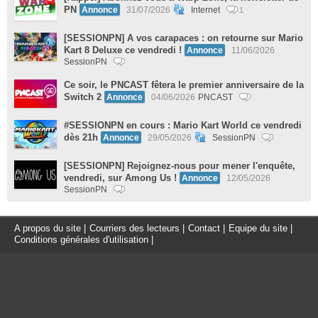
PN
Annonce
31/07/2026
Internet
1
[SESSIONPN] A vos carapaces : on retourne sur Mario
Kart 8 Deluxe ce vendredi !
Annonce
11/06/2026
SessionPN
Ce soir, le PNCAST fêtera le premier anniversaire de la
Switch 2
Annonce
04/06/2026
PNCAST
#SESSIONPN en cours : Mario Kart World ce vendredi
dès 21h
Annonce
29/05/2026
SessionPN
[SESSIONPN] Rejoignez-nous pour mener l'enquête,
vendredi, sur Among Us !
Annonce
12/05/2026
SessionPN
A propos du site
|
Courriers des lecteurs
|
Contact
|
Equipe du site
|
Conditions générales d'utilisation
|