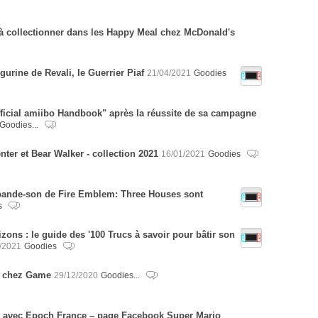
à collectionner dans les Happy Meal chez McDonald's
igurine de Revali, le Guerrier Piaf
21/04/2021
Goodies
fficial amiibo Handbook" après la réussite de sa campagne
Goodies...
er et Bear Walker - collection 2021
16/01/2021
Goodies
ande-son de Fire Emblem: Three Houses sont
s
ons : le guide des '100 Trucs à savoir pour bâtir son
/2021
Goodies
r chez Game
29/12/2020
Goodies...
 avec Epoch France – page Facebook Super Mario