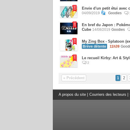
Envie d'un petit étui avec 
04/09/2019
Goodies
En bref du Japon : Pokémo
Cube
14/08/2019
Goodies
My Zing Box - Splatoon (ex
Brève détente
11h39
Good
Le recueil Kirby: Art & Sty
2
« Précédent
1
2
A propos du site
|
Courriers des lecteurs
|