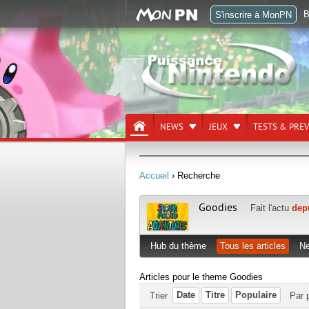
B
S'inscrire à MonPN
NEWS
JEUX
TESTS & PRE
Accueil
› Recherche
Goodies
Fait l'actu
dep
Hub du thème
Tous les articles
N
Articles pour le theme Goodies
Date
Titre
Populaire
Trier
Par 