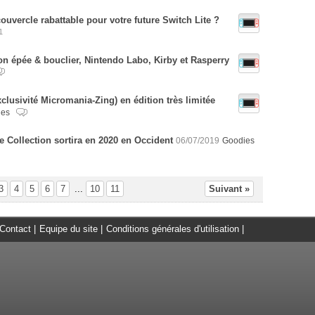
couvercle rabattable pour votre future Switch Lite ?
1
n épée & bouclier, Nintendo Labo, Kirby et Rasperry
clusivité Micromania-Zing) en édition très limitée
ies
le Collection sortira en 2020 en Occident
06/07/2019
Goodies
3
4
5
6
7
...
10
11
Suivant »
Contact
|
Equipe du site
|
Conditions générales d'utilisation
|