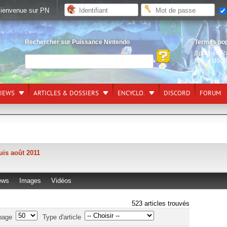
ienvenue sur PN
Rechercher sur Puissance Nintendo
Termes po
Splatoon R
Nintendo S
VIEWS
ARTICLES & DOSSIERS
ENCYCLO.
DISCORD
FORUM
uis août 2011
ews
Images
Vidéos
523 articles trouvés
page
Type d'article