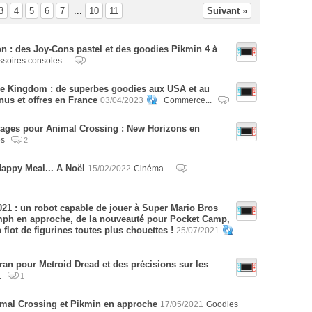
3
4
5
6
7
...
10
11
Suivant »
n : des Joy-Cons pastel et des goodies Pikmin 4 à
soires consoles...
e Kingdom : de superbes goodies aux USA et au
nus et offres en France
03/04/2023
Commerce...
pages pour Animal Crossing : New Horizons en
es
2
appy Meal... A Noël
15/02/2022
Cinéma...
2021 : un robot capable de jouer à Super Mario Bros
umph en approche, de la nouveauté pour Pocket Camp,
 flot de figurines toutes plus chouettes !
25/07/2021
an pour Metroid Dread et des précisions sur les
.
1
imal Crossing et Pikmin en approche
17/05/2021
Goodies