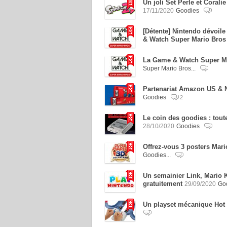
Un joli Set Perle et Cora
17/11/2020
Goodies
[Détente] Nintendo dévoile
& Watch Super Mario Bros
La Game & Watch Super Ma
Super Mario Bros...
Partenariat Amazon US & 
Goodies
2
Le coin des goodies : tout
28/10/2020
Goodies
Offrez-vous 3 posters Mari
Goodies...
Un semainier Link, Mario 
gratuitement
29/09/2020
Go
Un playset mécanique Hot