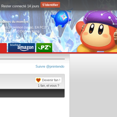
Rester connecté 14 jours
pulaires du moment
aiders
,
Pokémon (saga)
,
EA FC27
,
witch 2
,
LEGO Donkey Kong
Suivre @pnintendo
Devenir fan !
1
fan, et vous ?