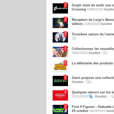
Graph vient de sortir une n
Crossing
19/06/2020
Goodi
Réception de Luigi's Mans
edition
21/03/2020
Goodies
Troisième saison de l'anim
Collectionnez les nouvell
09/02/2020
Goodies
La déferlante des produit
Zavvi propose une collect
Goodies
0
Quelques retours sur les b
23/11/2019
Goodies...
First 4 Figures : Statuette
25 octobre
18/10/2019
Good