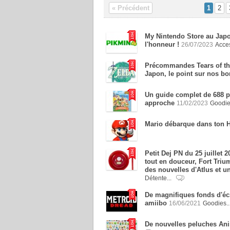
« Précédent
1
2
My Nintendo Store au Japo
l'honneur !
26/07/2023
Acces
Précommandes Tears of th
Japon, le point sur nos bo
Un guide complet de 688 
approche
11/02/2023
Goodi
Mario débarque dans ton H
Petit Dej PN du 25 juillet 
tout en douceur, Fort Tri
des nouvelles d'Atlus et un
Détente...
De magnifiques fonds d'écr
amiibo
16/06/2021
Goodies..
De nouvelles peluches An