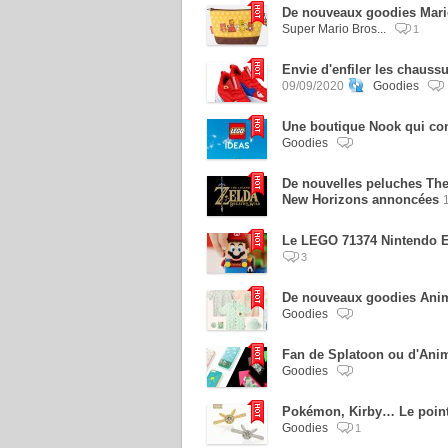
De nouveaux goodies Mari
Super Mario Bros...
1
Envie d'enfiler les chaus
09/09/2020
Goodies
Une boutique Nook qui con
Goodies
De nouvelles peluches The 
New Horizons annoncées
Le LEGO 71374 Nintendo E
3
De nouveaux goodies Anim
Goodies
Fan de Splatoon ou d'Anim
Goodies
Pokémon, Kirby… Le point 
Goodies
1