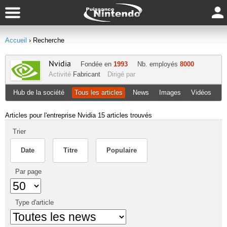
Accueil
› Recherche
Nvidia
Fondée en
1993
Nb. employés
8000
Activité
Fabricant
Dirigé par
Hub de la société
Tous les articles
News
Images
Vidéos
Articles pour l'entreprise Nvidia
15 articles trouvés
Trier
Date
Titre
Populaire
Par page
Type d'article