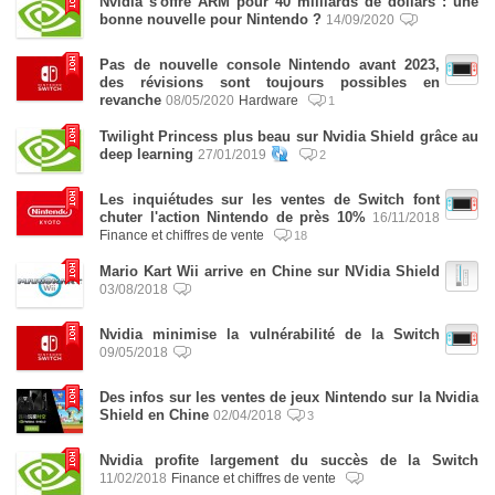
Nvidia s'offre ARM pour 40 milliards de dollars : une
bonne nouvelle pour Nintendo ?
14/09/2020
Pas de nouvelle console Nintendo avant 2023,
des révisions sont toujours possibles en
revanche
08/05/2020
Hardware
1
Twilight Princess plus beau sur Nvidia Shield grâce au
deep learning
27/01/2019
2
Les inquiétudes sur les ventes de Switch font
chuter l'action Nintendo de près 10%
16/11/2018
Finance et chiffres de vente
18
Mario Kart Wii arrive en Chine sur NVidia Shield
03/08/2018
Nvidia minimise la vulnérabilité de la Switch
09/05/2018
Des infos sur les ventes de jeux Nintendo sur la Nvidia
Shield en Chine
02/04/2018
3
Nvidia profite largement du succès de la Switch
11/02/2018
Finance et chiffres de vente