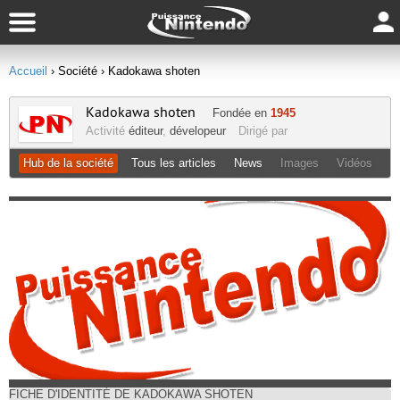
Accueil
› Société
› Kadokawa shoten
Kadokawa shoten
Fondée en
1945
Activité
éditeur
,
dévelopeur
Dirigé par
Hub de la société
Tous les articles
News
Images
Vidéos
FICHE D'IDENTITÉ DE KADOKAWA SHOTEN