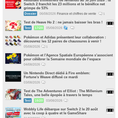
Résultats trimestriels de Nintendo au 30 juin 2026 : la
Switch 2 franchit les 23 millions et le bénéfice net
grimpe de 53%
Dossier
06/08/2026
Finance et chiffres de vente
1
Test de Heave Ho 2 : ne jamais baisser les bras !
Test
17/20
05/08/2026
Pokémon et Adidas présentent leur collaboration :
découvrez les 12 paires de chaussures à venir !
05/08/2026
1
Pokémon et l'Agence Spatiale Européenne s’associent
pour célébrer la Semaine mondiale de l’espace
04/08/2026
Un Nintendo Direct dédié à Fire emblem:
Fortune's Weave diffusé ce mardi
03/08/2026
Test de The Adventures of Elliot : The Millenium
Tales, une belle épopée à travers le temps
Test
16/20
03/08/2026
Wobbly Life débarque sur Switch 2 le 20 août
avec la coop à quatre et le GameShare