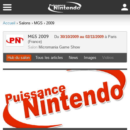
Accueil
› Salons
› MGS
› 2009
MGS 2009
Du
30/10/2009 au 02/11/2009
à Paris
(France)
Salon
Micromania Game Show
Hub du salon
Tous les articles
News
Images
Vidéos