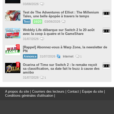
03/08/2026
Test de The Adventures of Elliot : The Millenium
Tales, une belle épopée à travers le temps
Test
16/20
03/08/2026
Wobbly Life débarque sur Switch 2 le 20 août
avec la coop à quatre et le GameShare
31/07/2026
[Rappel] Abonnez-vous à Warp Zone, la newsletter de
PN
Annonce
31/07/2026
Internet
1
Ocarina of Time sur Switch 2 : le remake reçoit
sa classification, sa date fait le buzz à cause des
amiibo
31/07/2026
1
A propos du site
|
Courriers des lecteurs
|
Contact
|
Equipe du site
|
Conditions générales d'utilisation
|