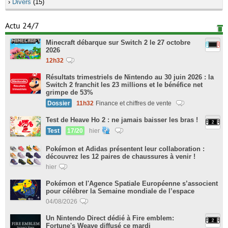
›
Divers
(15)
Actu 24/7
Minecraft débarque sur Switch 2 le 27 octobre
2026
12h32
Résultats trimestriels de Nintendo au 30 juin 2026 : la
Switch 2 franchit les 23 millions et le bénéfice net
grimpe de 53%
Dossier
11h32
Finance et chiffres de vente
Test de Heave Ho 2 : ne jamais baisser les bras !
Test
17/20
hier
Pokémon et Adidas présentent leur collaboration :
découvrez les 12 paires de chaussures à venir !
hier
Pokémon et l'Agence Spatiale Européenne s’associent
pour célébrer la Semaine mondiale de l’espace
04/08/2026
Un Nintendo Direct dédié à Fire emblem:
Fortune's Weave diffusé ce mardi