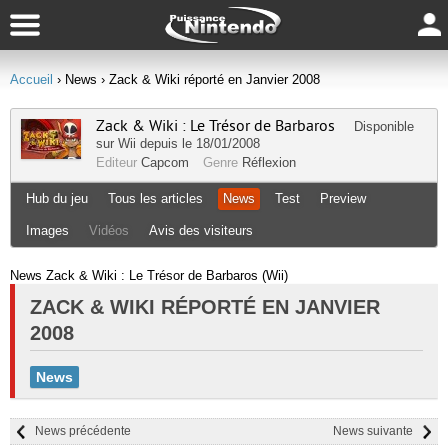
Accueil
› News
› Zack & Wiki réporté en Janvier 2008
Zack & Wiki : Le Trésor de Barbaros
Disponible
sur
Wii
depuis le 18/01/2008
Editeur
Capcom
Genre
Réflexion
Hub du jeu
Tous les articles
News
Test
Preview
Images
Vidéos
Avis des visiteurs
News Zack & Wiki : Le Trésor de Barbaros (Wii)
ZACK & WIKI RÉPORTÉ EN JANVIER
2008
News
News précédente
News suivante