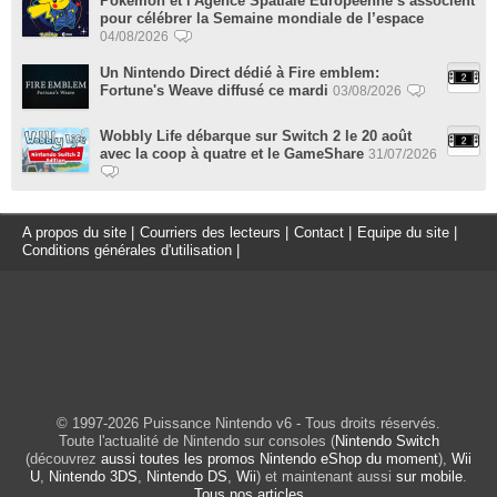
Pokémon et l'Agence Spatiale Européenne s’associent
pour célébrer la Semaine mondiale de l’espace
04/08/2026
Un Nintendo Direct dédié à Fire emblem:
Fortune's Weave diffusé ce mardi
03/08/2026
Wobbly Life débarque sur Switch 2 le 20 août
avec la coop à quatre et le GameShare
31/07/2026
A propos du site
|
Courriers des lecteurs
|
Contact
|
Equipe du site
|
Conditions générales d'utilisation
|
© 1997-2026 Puissance Nintendo v6 - Tous droits réservés.
Toute l'actualité de Nintendo sur consoles (
Nintendo Switch
(découvrez
aussi toutes les promos Nintendo eShop du moment
),
Wii
U
,
Nintendo 3DS
,
Nintendo DS
,
Wii
) et maintenant aussi
sur mobile
.
Tous nos articles