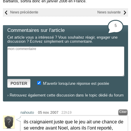
Barbaros, sortira donc en janvier 2008 en France.
News précédente
News suivante
5
Commentaires sur l'article
Cet article vous a intéressé ? Vous souhaitez réagir, engager une
discussion ? Ecrivez simplement un commentaire.
POSTER
M'avertir lorsqu'une réponse est postée
›
Retrouvez également cette discussion dans le topic dédié du forum
Citer
nahouto
05 nov. 2007
22h19
ils craignaient juste que le jeu ait une chance de
se vendre avant Noel, alors ils l'ont reporté,