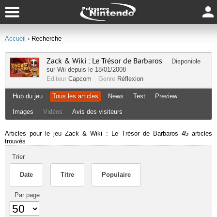
Accueil
› Recherche
Zack & Wiki : Le Trésor de Barbaros
Disponible
sur
Wii
depuis le 18/01/2008
Editeur
Capcom
Genre
Réflexion
Hub du jeu
Tous les articles
News
Test
Preview
Images
Vidéos
Avis des visiteurs
Articles pour le jeu Zack & Wiki : Le Trésor de Barbaros
45 articles
trouvés
Trier
Date
Titre
Populaire
Par page