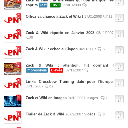
Zack et Wiki : la merveille qui doit marquer les
esprits
Test
18/20
22/01/2008
Offrez sa chance à Zack et Wiki !
17/01/2008
52
Zack & Wiki réporté en Janvier 2008
05/11/2007
5
Zack & Wiki : echec au Japon
04/11/2007
56
Zack & Wiki : attention, hit dormant !
Impressions
Elevée
02/11/2007
Link's Crossbow Training daté pour l'Europe.
30/10/2007
19
Zack et Wiki en images
04/10/2007
Images
1
Trailer de Zack & Wiki
20/09/2007
Vidéos
8