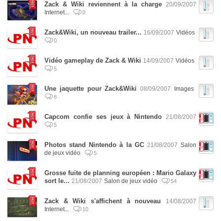
Zack & Wiki reviennent à la charge
20/09/2007
Internet...
0
Zack&Wiki, un nouveau trailer...
16/09/2007
Vidéos
0
Vidéo gameplay de Zack & Wiki
14/09/2007
Vidéos
5
Une jaquette pour Zack&Wiki
08/09/2007
Images
6
Capcom confie ses jeux à Nintendo
21/08/2007
5
Photos stand Nintendo à la GC
21/08/2007
Salon
de jeux vidéo
5
Grosse fuite de planning européen : Mario Galaxy
sort le...
21/08/2007
Salon de jeux vidéo
54
Zack & Wiki s'affichent à nouveau
14/08/2007
Internet...
10