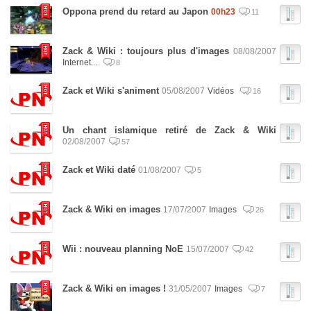
Oppona prend du retard au Japon
00h23
11
Zack & Wiki : toujours plus d'images
08/08/2007
Internet...
8
Zack et Wiki s'animent
05/08/2007
Vidéos
16
Un chant islamique retiré de Zack & Wiki
02/08/2007
57
Zack et Wiki daté
01/08/2007
5
Zack & Wiki en images
17/07/2007
Images
26
Wii : nouveau planning NoE
15/07/2007
42
Zack & Wiki en images !
31/05/2007
Images
7