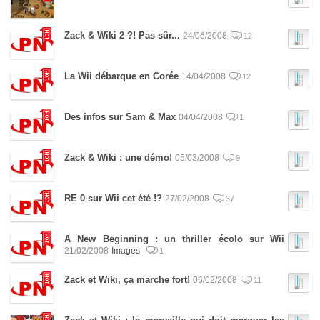
Zack & Wiki 2 ?! Pas sûr...
24/06/2008
12
La Wii débarque en Corée
14/04/2008
12
Des infos sur Sam & Max
04/04/2008
1
Zack & Wiki : une démo!
05/03/2008
9
RE 0 sur Wii cet été !?
27/02/2008
37
A New Beginning : un thriller écolo sur Wii
21/02/2008
Images
1
Zack et Wiki, ça marche fort!
06/02/2008
11