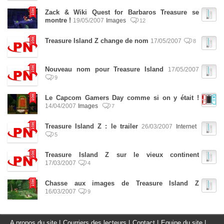
Zack & Wiki Quest for Barbaros Treasure se
montre !
19/05/2007
Images
12
Treasure Island Z change de nom
17/05/2007
8
Nouveau nom pour Treasure Island
17/05/2007
9
Le Capcom Gamers Day comme si on y était !
14/04/2007
Images
7
Treasure Island Z : le trailer
26/03/2007
Internet
5
Treasure Island Z sur le vieux continent
17/03/2007
4
Chasse aux images de Treasure Island Z
16/03/2007
9
A propos du site
|
Courriers des lecteurs
|
Contact
|
Equipe du site
|