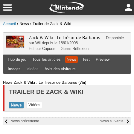
Accueil
› News
› Trailer de Zack & Wiki
Zack & Wiki : Le Trésor de Barbaros
Disponible
sur
Wii
depuis le 18/01/2008
Editeur
Capcom
Genre
Réflexion
Hub du jeu
Tous les articles
News
Test
Preview
Images
Vidéos
Avis des visiteurs
News Zack & Wiki : Le Trésor de Barbaros (Wii)
TRAILER DE ZACK & WIKI
News
Vidéos
News précédente
News suivante