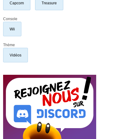
Capcom
Treasure
Console
Wii
Thème
Vidéos