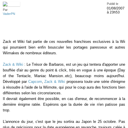
Publié le
01/08/2007
Par
à 23h53
VaderPN
Zack et Wiki fait partie de ces nouvelles franchises exclusives à la Wii
qui pourraient bien enfin bousculer les portages paresseux et autres
Wiimakes de nombreux éditeurs.
Zack & Wiki
: Le Trésor de Barbaros, est un jeu qui tentera d'apporter une
bouffée d'air au genre du point & click, très en vogue à une époque (Day
of the Tentacle, Maniac Mansion..etc), beaucoup moins aujourd'hui.
Développé par
Capcom
,
Zack & Wiki
proposera toute une série d'énigme
à résoudre à l'aide de la Wiimote, qui pour le coup aura des fonctions bien
différentes selon les circonstances.
Il devrait également être possible, en cas d'erreur, de recommencer à la
dernière énigme ratée. Espérons que la durée de vie n'en patisse pas
trop.
L'annonce du jour, c'est que le jeu sortira au Japon le 25 octobre. Pas
plus de précisions pour la date européenne en revanche, toujours calée à