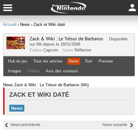
Accueil
› News
› Zack et Wiki daté
Zack & Wiki : Le Trésor de Barbaros
Disponible
sur
Wii
depuis le 18/01/2008
Editeur
Capcom
Genre
Réflexion
Hub du jeu
Tous les articles
News
Test
Preview
Images
Vidéos
Avis des visiteurs
News Zack & Wiki : Le Trésor de Barbaros (Wii)
ZACK ET WIKI DATÉ
News
News précédente
News suivante