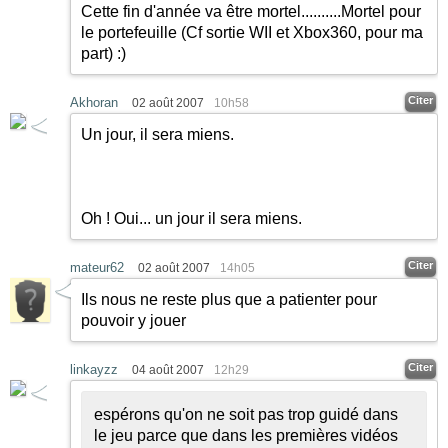
Cette fin d'année va être mortel..........Mortel pour
le portefeuille (Cf sortie WII et Xbox360, pour ma
part)
:)
Citer
Akhoran
02 août 2007
10h58
Un jour, il sera miens.
Oh ! Oui... un jour il sera miens.
Citer
mateur62
02 août 2007
14h05
Ils nous ne reste plus que a patienter pour
pouvoir y jouer
Citer
linkayzz
04 août 2007
12h29
espérons qu'on ne soit pas trop guidé dans
le jeu parce que dans les premières vidéos