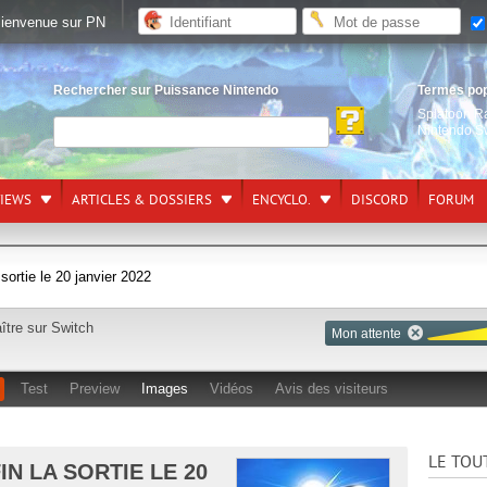
ienvenue sur PN
Rechercher sur Puissance Nintendo
Termes po
Splatoon R
Nintendo S
VIEWS
ARTICLES & DOSSIERS
ENCYCLO.
DISCORD
FORUM
sortie le 20 janvier 2022
aître sur
Switch
Mon attente
Test
Preview
Images
Vidéos
Avis des visiteurs
LE TOU
N LA SORTIE LE 20