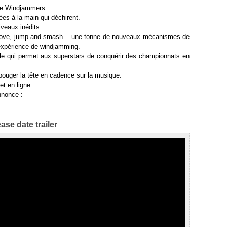
lte Windjammers.
es à la main qui déchirent.
veaux inédits
move, jump and smash... une tonne de nouveaux mécanismes de
 expérience de windjamming.
e qui permet aux superstars de conquérir des championnats en
bouger la tête en cadence sur la musique.
et en ligne
nnonce :
se date trailer