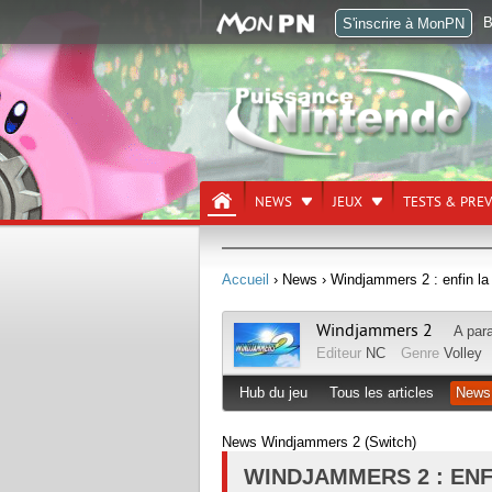
B
S'inscrire à MonPN
NEWS
JEUX
TESTS & PRE
Accueil
› News
› Windjammers 2 : enfin la 
Windjammers 2
A par
Editeur
NC
Genre
Volley
Hub du jeu
Tous les articles
News
News Windjammers 2 (Switch)
WINDJAMMERS 2 : ENFI