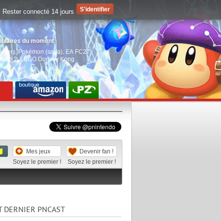
Rester connecté 14 jours
pulaires du moment
aiders
,
Pokémon (saga)
,
EA FC27
,
witch 2
,
LEGO Donkey Kong
Mes jeux
Devenir fan !
Soyez le premier !
Soyez le premier !
T DERNIER PNCAST