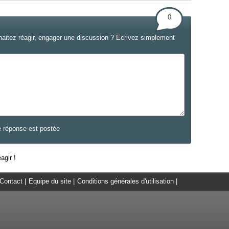
0
haitez réagir, engager une discussion ? Ecrivez simplement
e réponse est postée
agir !
Contact
|
Equipe du site
|
Conditions générales d'utilisation
|