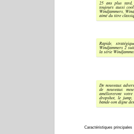
25 ans plus tard,
toujours aussi coo
Windjammers, Windj
aimé du titre classi
Rapide, stratégiq
Windjammers 2 suit 
la série Windjammer
De nouveaux advers
de nouveaux mouv
amélioreront votre
dropshot, le jump,
bande-son digne des
Caractéristiques principales