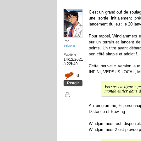
C'est un grand ouf de soula
une sortie initialement p
lancement du jeu : le 20 janv
Pour rappel, Windjammers es
Par
sur un terrain et lancent d
sebiorg
points. Un titre ayant déba
son côté simple et addictif.
Publié le
14/12/2021
à 22h49
Cette nouvelle version a
INFINI, VERSUS LOCAL, 
0
Réagir
Versus en ligne : po
monde entier dans de
Au programme, 6 personnage
Distance et Bowling.
Windjammers est disponible
Windjammers 2 est prévue po