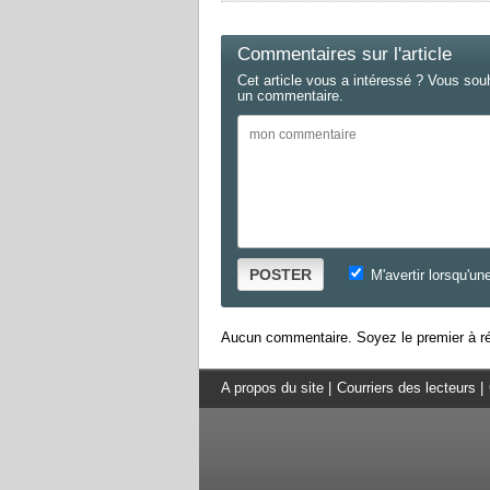
Commentaires sur l'article
Cet article vous a intéressé ? Vous sou
un commentaire.
POSTER
M'avertir lorsqu'un
Aucun commentaire. Soyez le premier à ré
A propos du site
|
Courriers des lecteurs
|