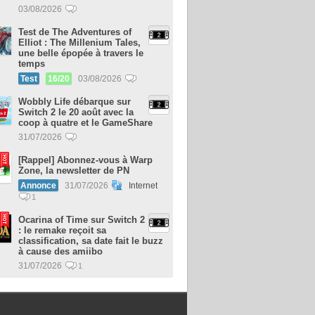
03/08/2026
Test de The Adventures of
Elliot : The Millenium Tales,
une belle épopée à travers le
temps
Test
16/20
03/08/2026
Wobbly Life débarque sur
Switch 2 le 20 août avec la
coop à quatre et le GameShare
31/07/2026
[Rappel] Abonnez-vous à Warp
Zone, la newsletter de PN
Annonce
31/07/2026
Internet
1
Ocarina of Time sur Switch 2
: le remake reçoit sa
classification, sa date fait le buzz
à cause des amiibo
31/07/2026
1