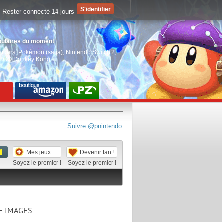
Rester connecté 14 jours
pulaires du moment
aiders
,
Pokémon (saga)
,
Nintendo Switch 2
,
EGO Donkey Kong
Suivre @pnintendo
Mes jeux
Devenir fan !
Soyez le premier !
Soyez le premier !
E IMAGES