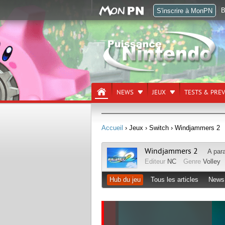
B
S'inscrire à MonPN
NEWS
JEUX
TESTS & PRE
Accueil
› Jeux
› Switch
› Windjammers 2
Windjammers 2
A par
Editeur
NC
Genre
Volley
Hub du jeu
Tous les articles
News