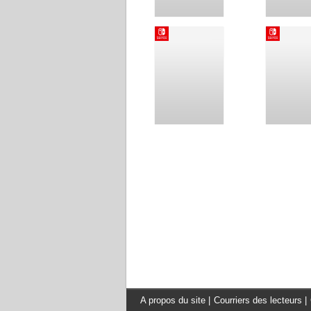
A propos du site
|
Courriers des lecteurs
|