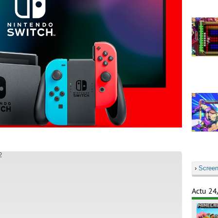
2
›
Screen
Actu 24