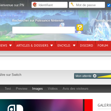
ienvenue sur PN
Rechercher sur Puissance Nintendo
Termes po
Splatoon R
EA FC27
,
L
VIEWS
ARTICLES & DOSSIERS
ENCYCLO.
DISCORD
FORUM
aître sur
Switch
Mon attente
Test
Preview
Images
Vidéos
Avis des visiteurs
GALERI