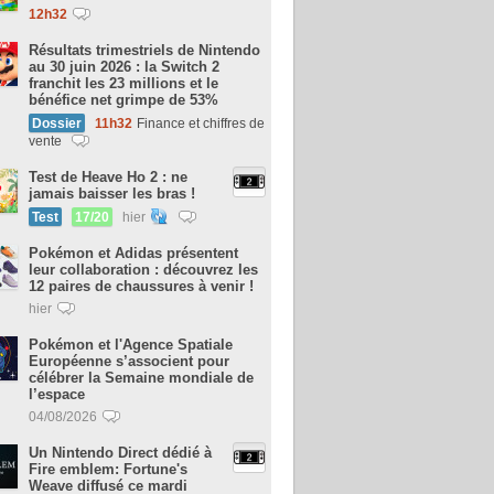
12h32
Résultats trimestriels de Nintendo
au 30 juin 2026 : la Switch 2
franchit les 23 millions et le
bénéfice net grimpe de 53%
Dossier
11h32
Finance et chiffres de
vente
Test de Heave Ho 2 : ne
jamais baisser les bras !
Test
17/20
hier
Pokémon et Adidas présentent
leur collaboration : découvrez les
12 paires de chaussures à venir !
hier
Pokémon et l'Agence Spatiale
Européenne s’associent pour
célébrer la Semaine mondiale de
l’espace
04/08/2026
Un Nintendo Direct dédié à
Fire emblem: Fortune's
Weave diffusé ce mardi