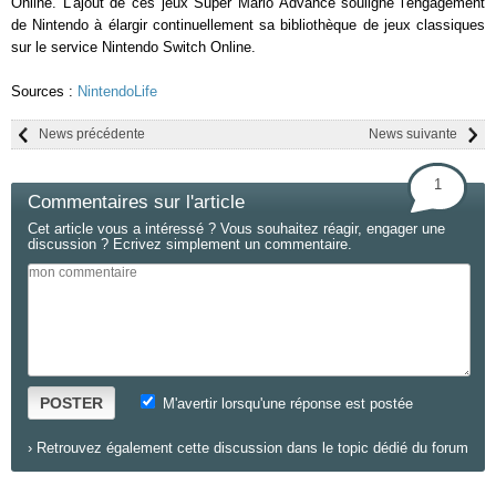
Online. L'ajout de ces jeux Super Mario Advance souligne l'engagement
de Nintendo à élargir continuellement sa bibliothèque de jeux classiques
sur le service Nintendo Switch Online.
Sources :
NintendoLife
News précédente
News suivante
1
Commentaires sur l'article
Cet article vous a intéressé ? Vous souhaitez réagir, engager une
discussion ? Ecrivez simplement un commentaire.
POSTER
M'avertir lorsqu'une réponse est postée
›
Retrouvez également cette discussion dans le topic dédié du forum