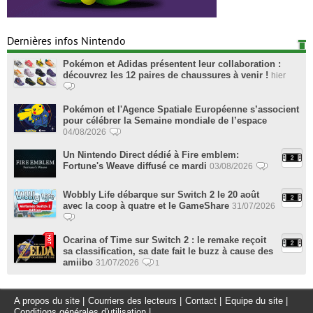
Dernières infos Nintendo
Pokémon et Adidas présentent leur collaboration :
découvrez les 12 paires de chaussures à venir !
hier
Pokémon et l'Agence Spatiale Européenne s’associent
pour célébrer la Semaine mondiale de l’espace
04/08/2026
Un Nintendo Direct dédié à Fire emblem:
Fortune's Weave diffusé ce mardi
03/08/2026
Wobbly Life débarque sur Switch 2 le 20 août
avec la coop à quatre et le GameShare
31/07/2026
Ocarina of Time sur Switch 2 : le remake reçoit
sa classification, sa date fait le buzz à cause des
amiibo
31/07/2026
1
A propos du site
|
Courriers des lecteurs
|
Contact
|
Equipe du site
|
Conditions générales d'utilisation
|