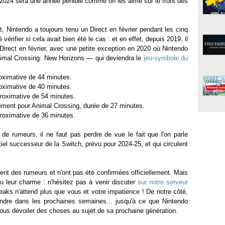
. 2024 sera une année pénible comme on les aime sur le front des
t, Nintendo a toujours tenu un Direct en février pendant les cinq
vérifier si cela avait bien été le cas : et en effet, depuis 2019, il
Direct en février, avec une petite exception en 2020 où Nintendo
Animal Crossing: New Horizons — qui deviendra le
jeu-symbole du
ximative de 44 minutes​​​​.
oximative de 40 minutes​​.
proximative de 54 minutes​​.
uement pour Animal Crossing, durée de 27 minutes​​.
proximative de 36 minutes​​.
 de rumeurs, il ne faut pas perdre de vue le fait que l'on parle
el successeur de la Switch, prévu pour 2024-25, et qui circulent
ent des rumeurs et n'ont pas été confirmées officiellement. Mais
eu leur charme : n'hésitez pas à venir discuter
sur notre serveur
leaks n'attend plus que vous et votre impatience ! De notre côté,
endre dans les prochaines semaines... jusqu'à ce que Nintendo
us dévoiler des choses au sujet de sa prochaine génération.