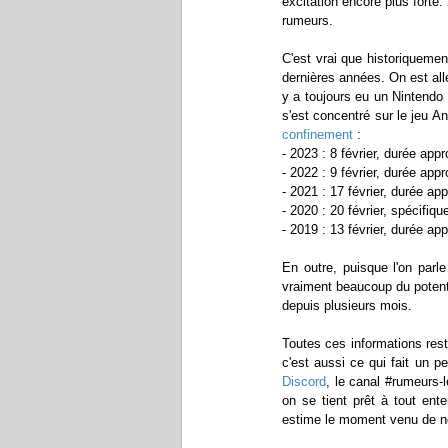
excitation encore plus forte
rumeurs.
C'est vrai que historiquemen
dernières années. On est allé 
y a toujours eu un Nintendo 
s'est concentré sur le jeu 
confinement
:
- 2023 : 8 février, durée appro
- 2022 : 9 février, durée appr
- 2021 : 17 février, durée ap
- 2020 : 20 février, spécifiq
- 2019 : 13 février, durée ap
En outre, puisque l'on parle
vraiment beaucoup du potenti
depuis plusieurs mois.
Toutes ces informations rest
c'est aussi ce qui fait un p
Discord
, le canal #rumeurs-
on se tient prêt à tout ent
estime le moment venu de no