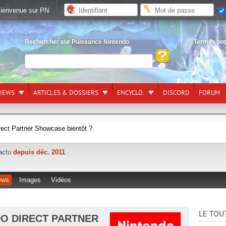
ienvenue sur PN
Rechercher sur Puissance Nintendo
Termes po
Splatoon R
Nintendo S
VIEWS
ARTICLES & DOSSIERS
ENCYCLO.
DISCORD
FORUM
ect Partner Showcase bientôt ?
'actu
depuis déc. 2011
ews
Images
Vidéos
LE TOU
DO DIRECT PARTNER