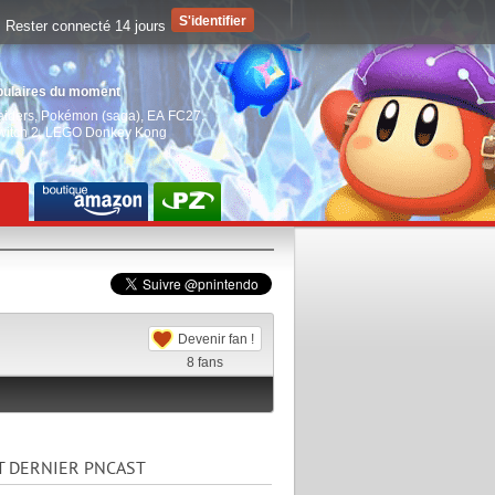
Rester connecté 14 jours
pulaires du moment
aiders
,
Pokémon (saga)
,
EA FC27
,
witch 2
,
LEGO Donkey Kong
Devenir fan !
8
fans
T DERNIER PNCAST