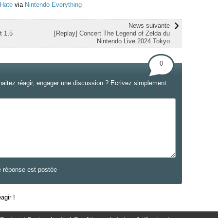
 Hate
via
Nintendo Everything
News suivante
t 1,5
[Replay] Concert The Legend of Zelda du
Nintendo Live 2024 Tokyo
0
haitez réagir, engager une discussion ? Ecrivez simplement
e réponse est postée
agir !