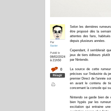
Selon les dernières rumeurs
être proposé dès la semaine
attentes des fans, habitué
depuis plusieurs années.
Par
Xavier
Cependant, il semblerait qu
Publié le
jeux de tiers éditeurs plutô
08/02/2024
par Nintendo.
à 21h50
0
La source de cette rumeur
précises sur l'industrie du 
Réagir
premier Direct de l'année so
en avant le contenu de ti
concernant la console qui su
Nintendo se garde bien de 
bien hypés par les rumeurs
excitation qui entraine un