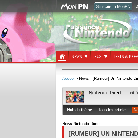
B
S'inscrire à MonPN
NEWS
JEUX
TESTS & PRE
Accueil
› News
› [Rumeur] Un Nintendo Dir
Nintendo Direct
Fait l
Hub du thème
Tous les articles
N
News Nintendo Direct
[RUMEUR] UN NINTEN