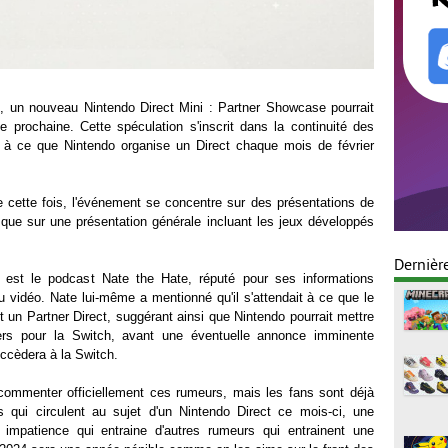
, un nouveau Nintendo Direct Mini : Partner Showcase pourrait
 prochaine. Cette spéculation s'inscrit dans la continuité des
s à ce que Nintendo organise un Direct chaque mois de février
e cette fois, l'événement se concentre sur des présentations de
t que sur une présentation générale incluant les jeux développés
Dernièr
 est le podcast Nate the Hate, réputé pour ses informations
jeu vidéo. Nate lui-même a mentionné qu'il s'attendait à ce que le
it un Partner Direct, suggérant ainsi que Nintendo pourrait mettre
ers pour la Switch, avant une éventuelle annonce imminente
ccèdera à la Switch.
commenter officiellement ces rumeurs, mais les fans sont déjà
 qui circulent au sujet d'un Nintendo Direct ce mois-ci, une
e impatience qui entraine d'autres rumeurs qui entrainent une