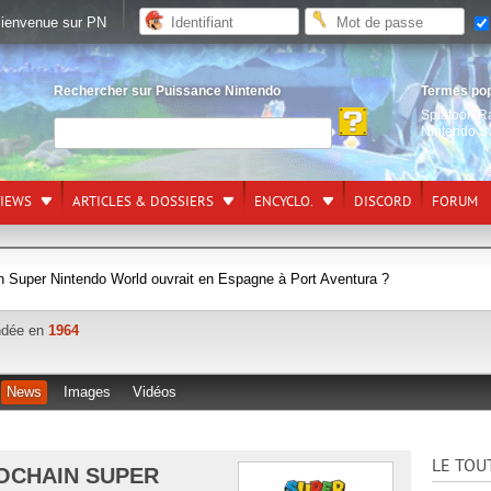
ienvenue sur PN
Rechercher sur Puissance Nintendo
Termes po
Splatoon R
Nintendo S
VIEWS
ARTICLES & DOSSIERS
ENCYCLO.
DISCORD
FORUM
in Super Nintendo World ouvrait en Espagne à Port Aventura ?
ndée en
1964
News
Images
Vidéos
LE TOU
ROCHAIN SUPER