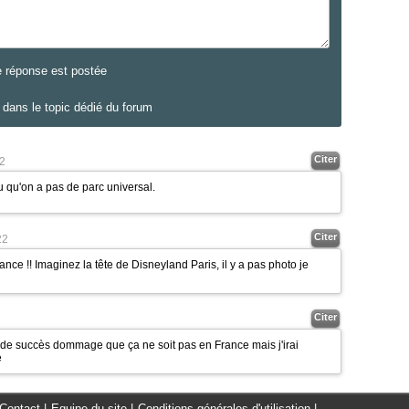
e réponse est postée
dans le topic dédié du forum
Citer
2
 qu'on a pas de parc universal.
Citer
22
rance !! Imaginez la tête de Disneyland Paris, il y a pas photo je
Citer
ur de succès dommage que ça ne soit pas en France mais j'irai
e
Contact
|
Equipe du site
|
Conditions générales d'utilisation
|