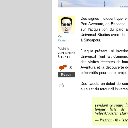
Des signes indiquent que le 
Port Aventura, en Espagne. 
sur l'acquisition du parc 
Universal Studios avec des 
Par
à Singapour.
Xavier
Publié le
Jusqu'à présent, ni Inverind
29/11/2023
Universal n'ont fait d'annon
à 19h11
des visites récentes de hau
3
Aventura et la découverte d
préparatifs pour un tel projet.
Réagir
Des tweets en début de sema
au sujet du retour d'Universa
Pendant ce temps l
longue liste de 
VelociCoaster, Har
— Wissem (@wisse