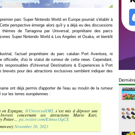
premier parc Super Nintendo World en Europe pourrait s'établir à
Cette perspective émerge alors qu'il y a déjà eu des discussions
à thèmes de Tarragona par Universal, propriétaire des parcs
zones Super Nintendo World à Los Angeles et Osaka, et bientôt
ustrial, l'actuel propriétaire du parc catalan Port Aventura, ni
ce officielle, d'où le statut de rumeur de cette news. Cependant,
ts responsables d'Universal Destinations & Experiences à Port
e brevets pour des attractions exclusives semblent indiquer des
Dernièr
ine ont déjà permis d'apporter de l'eau au moulin de la rumeur
l sur les terres européennes :
à en Espagne,
@UniversalORL
s’est mis à déposer une
brevets concernant ses attractions Mario Kart,
ry Potter…
pic.twitter.com/E4mse3JqCE
mtweet)
November 26, 2023