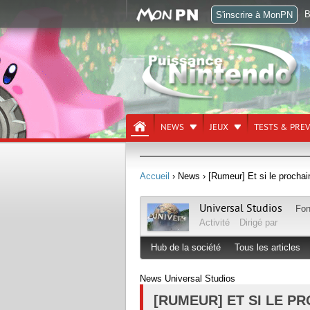
B
S'inscrire à MonPN
NEWS
JEUX
TESTS & PRE
Accueil
› News
› [Rumeur] Et si le procha
Universal Studios
Fo
Activité
Dirigé par
Hub de la société
Tous les articles
News Universal Studios
[RUMEUR] ET SI LE P