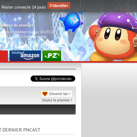
Rester connecté 14 jours
pulaires du moment
aiders
,
Pokémon (saga)
,
EA FC27
,
witch 2
,
LEGO Donkey Kong
Devenir fan !
Soyez le premier !
T DERNIER PNCAST