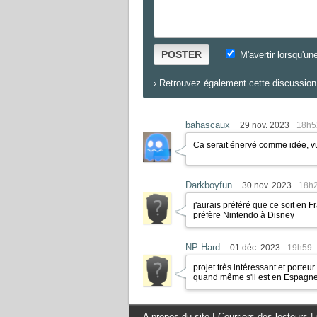
POSTER
M'avertir lorsqu'un
›
Retrouvez également cette discussion 
bahascaux
29 nov. 2023
18h5
Ca serait énervé comme idée, vu
Darkboyfun
30 nov. 2023
18h
j'aurais préféré que ce soit en F
préfère Nintendo à Disney
NP-Hard
01 déc. 2023
19h59
projet très intéressant et porte
quand même s'il est en Espagn
A propos du site
|
Courriers des lecteurs
|