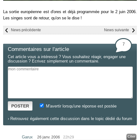
La sortie européenne est d'ores et déjà programmée pour le 2 juin 2006.
Les singes sont de retour, qu'on se le dise !
News précédente
News suivante
7
Commentaires sur l'article
Cet article vous a intéressé ? Vous souhaitez réagir, engager une
discussion ? Ecrivez simplement un commentaire.
POSTER
M'avertir lorsqu'une réponse est postée
›
Retrouvez également cette discussion dans le topic dédié du forum
Citer
Garux
26 janv. 2006
22h29