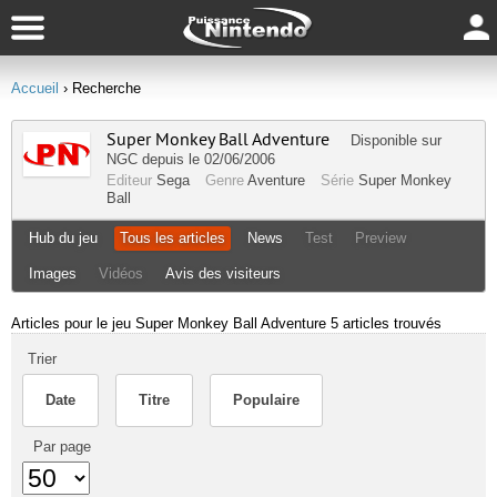
Accueil
› Recherche
Super Monkey Ball Adventure
Disponible sur
NGC
depuis le 02/06/2006
Editeur
Sega
Genre
Aventure
Série
Super Monkey
Ball
Hub du jeu
Tous les articles
News
Test
Preview
Images
Vidéos
Avis des visiteurs
Articles pour le jeu Super Monkey Ball Adventure
5 articles trouvés
Trier
Date
Titre
Populaire
Par page