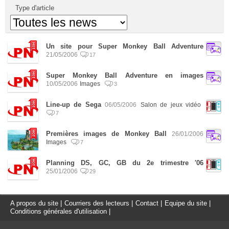
Type d'article
Un site pour Super Monkey Ball Adventure
21/05/2006
17
Super Monkey Ball Adventure en images
10/05/2006
Images
3
Line-up de Sega
06/05/2006
Salon de jeux vidéo
7
Premières images de Monkey Ball
26/01/2006
Images
7
Planning DS, GC, GB du 2e trimestre '06
25/01/2006
29
A propos du site
|
Courriers des lecteurs
|
Contact
|
Equipe du site
|
Conditions générales d'utilisation
|