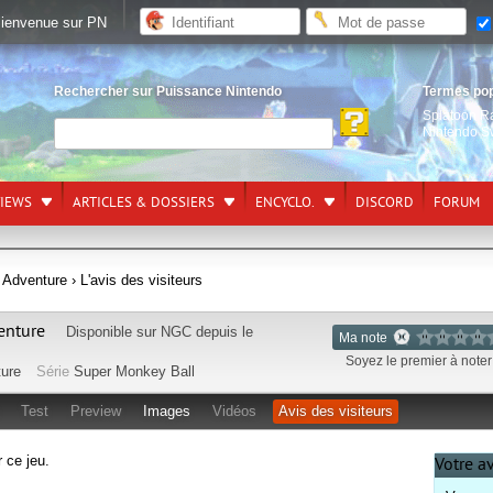
ienvenue sur PN
Rechercher sur Puissance Nintendo
Termes po
Splatoon R
Nintendo S
VIEWS
ARTICLES & DOSSIERS
ENCYCLO.
DISCORD
FORUM
 Adventure
› L'avis des visiteurs
enture
Disponible sur
NGC
depuis le
Ma note
Soyez le premier à noter 
ure
Série
Super Monkey Ball
Test
Preview
Images
Vidéos
Avis des visiteurs
r ce jeu.
Votre a