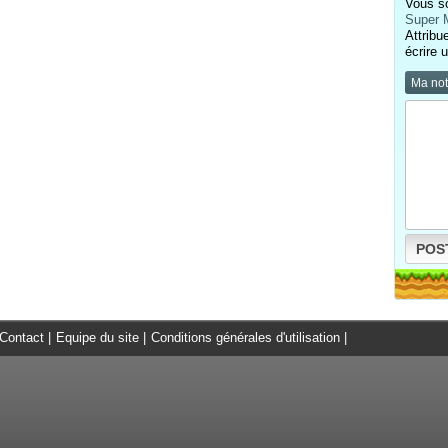
Vous so
Super 
Attribu
écrire 
Ma no
POS
Contact
|
Equipe du site
|
Conditions générales d'utilisation
|