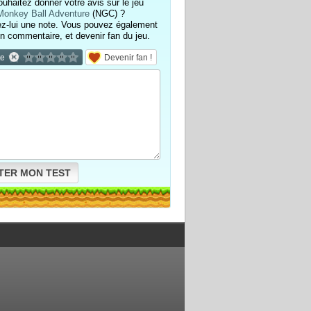
uhaitez donner votre avis sur le jeu
Monkey Ball Adventure
(NGC) ?
ez-lui une note. Vous pouvez également
un commentaire, et devenir fan du jeu.
te
Devenir fan !
TER MON TEST