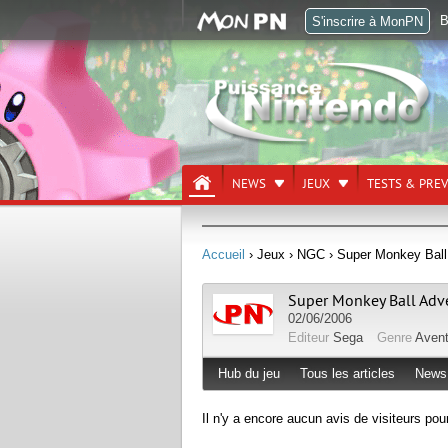
B
S'inscrire à MonPN
NEWS
JEUX
TESTS & PRE
Accueil
› Jeux
› NGC
› Super Monkey Ball
Super Monkey Ball Adv
02/06/2006
Editeur
Sega
Genre
Avent
Hub du jeu
Tous les articles
News
Il n'y a encore aucun avis de visiteurs pou