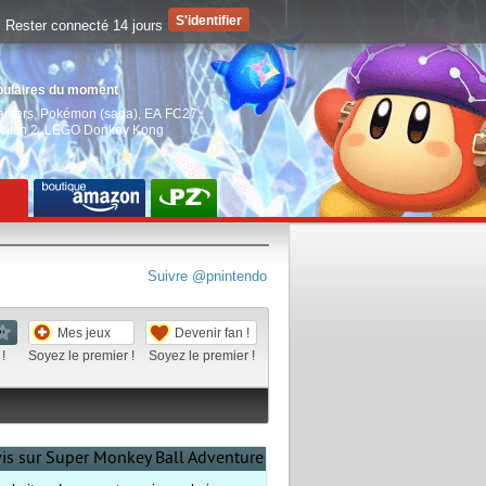
Rester connecté 14 jours
pulaires du moment
aiders
,
Pokémon (saga)
,
EA FC27
,
witch 2
,
LEGO Donkey Kong
Suivre @pnintendo
Mes jeux
Devenir fan !
!
Soyez le premier !
Soyez le premier !
vis sur Super Monkey Ball Adventure