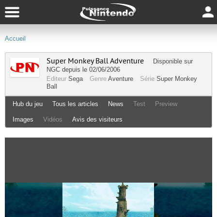
Accueil
Super Monkey Ball Adventure
Disponible sur
NGC
depuis le 02/06/2006
Editeur
Sega
Genre
Aventure
Série
Super Monkey
Ball
Hub du jeu
Tous les articles
News
Test
Preview
Images
Vidéos
Avis des visiteurs