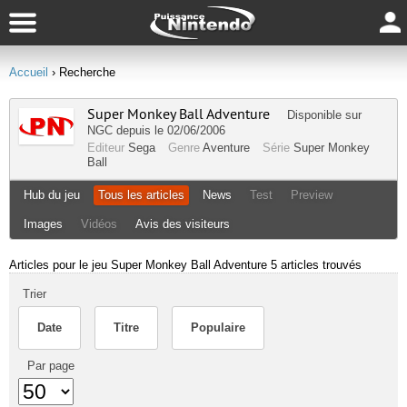
Accueil
› Recherche
Super Monkey Ball Adventure
Disponible sur
NGC
depuis le 02/06/2006
Editeur
Sega
Genre
Aventure
Série
Super Monkey
Ball
Hub du jeu
Tous les articles
News
Test
Preview
Images
Vidéos
Avis des visiteurs
Articles pour le jeu Super Monkey Ball Adventure
5 articles trouvés
Trier
Date
Titre
Populaire
Par page