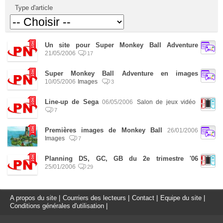
Type d'article
Un site pour Super Monkey Ball Adventure
21/05/2006
17
Super Monkey Ball Adventure en images
10/05/2006
Images
3
Line-up de Sega
06/05/2006
Salon de jeux vidéo
7
Premières images de Monkey Ball
26/01/2006
Images
7
Planning DS, GC, GB du 2e trimestre '06
25/01/2006
29
A propos du site
|
Courriers des lecteurs
|
Contact
|
Equipe du site
|
Conditions générales d'utilisation
|