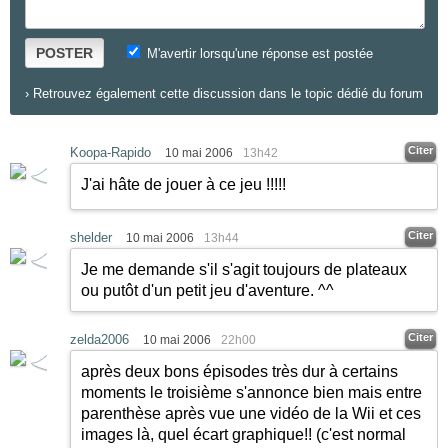
POSTER
M'avertir lorsqu'une réponse est postée
›
Retrouvez également cette discussion dans le topic dédié du forum
Citer
Koopa-Rapido
10 mai 2006
13h42
J'ai hâte de jouer à ce jeu !!!!!
Citer
shelder
10 mai 2006
13h44
Je me demande s'il s'agit toujours de plateaux
ou putôt d'un petit jeu d'aventure. ^^
Citer
zelda2006
10 mai 2006
22h00
après deux bons épisodes très dur à certains
moments le troisième s'annonce bien mais entre
parenthèse après vue une vidéo de la Wii et ces
images là, quel écart graphique!! (c'est normal