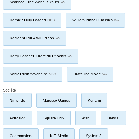
Scarface : The World is Yours
Wii
Herbie : Fully Loaded
William Pinball Classics
NDS
Wii
Resident Evil 4 Wii Edition
Wii
Harry Potter et l'Ordre du Phoenix
Wii
Sonic Rush Adventure
Bratz The Movie
NDS
Wii
Société
Nintendo
Majesco Games
Konami
Activision
Square Enix
Atari
Bandai
Codemasters
K.E. Media
System 3