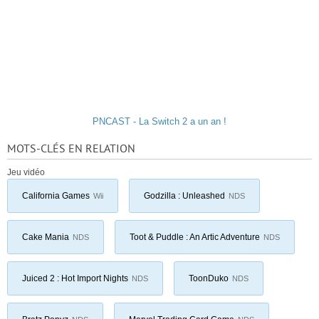
PNCAST - La Switch 2 a un an !
MOTS-CLÉS EN RELATION
Jeu vidéo
California Games
Godzilla : Unleashed
Wii
NDS
Cake Mania
Toot & Puddle : An Artic Adventure
NDS
NDS
Juiced 2 : Hot Import Nights
ToonDuko
NDS
NDS