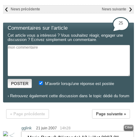
News précédente
News suivante
25
Commentaires sur l'article
Cet article vous a intéressé ? Vous souhaitez réagir, engager une
discussion ? Ecrivez simplement un commentaire.
POSTER
M'avertir lorsqu'une réponse est postée
›
Retrouvez également cette discussion dans le topic dédié du forum
« Page précédente
Page suivante »
Citer
gglink
21 juin 2007
14h28