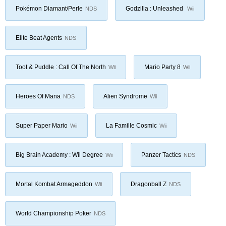
Pokémon Diamant/Perle
Godzilla : Unleashed
NDS
Wii
Elite Beat Agents
NDS
Toot & Puddle : Call Of The North
Mario Party 8
Wii
Wii
Heroes Of Mana
Alien Syndrome
NDS
Wii
Super Paper Mario
La Famille Cosmic
Wii
Wii
Big Brain Academy : Wii Degree
Panzer Tactics
Wii
NDS
Mortal Kombat Armageddon
Dragonball Z
Wii
NDS
World Championship Poker
NDS