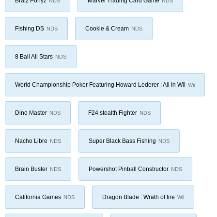
Bratz Ponyz
Marvel Trading Card Game
NDS
NDS
Fishing DS
Cookie & Cream
NDS
NDS
8 Ball All Stars
NDS
World Championship Poker Featuring Howard Lederer : All In Wii
Wii
Dino Master
F24 stealth Fighter
NDS
NDS
Nacho Libre
Super Black Bass Fishing
NDS
NDS
Brain Buster
Powershot Pinball Constructor
NDS
NDS
California Games
Dragon Blade : Wrath of fire
NDS
Wii