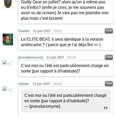
Guilty Gear en juillet? alors qu'on à même pas
eu d'infos? (enfin je crois, je me souviens pas
avoir vu de screen) Je vais pas me plaindre non
plus mais c'est bizarre!
Citer
Feather
21 juin 2007
15h31
Le ELITE BEAT, il sera identique à la version
américaine ? ( parce que je l'ai déja fini >< )
Citer
[pseudanonyme]
21 juin 2007
15h49
C'est moi ou l'été est particulièrement chargé en
sortie [par rapport à d'habitude]?
Citer
shelder
21 juin 2007
16h08
C'est moi ou l'été est particulièrement chargé
en sortie [par rapport à d'habitude]?
— [pseudanonyme]