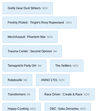
Guilty Gear Dust Strikers
NDS
Freshly Picked - Tingle's Rosy Rupeeland
NDS
MechAssault : Phantom War
NDS
Trauma Center : Second Opinion
Wii
Tamagotchi Party On!
The Settlers
Wii
NDS
Ratatouille
ANNO 1701
Wii
NDS
Transformers
Race Driver : Create & Race
Wii
NDS
Happy Cooking
DBZ : Goku Densetsu
NDS
NDS