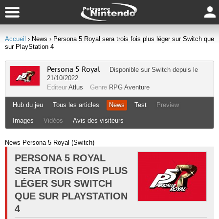
Accueil
› News
› Persona 5 Royal sera trois fois plus léger sur Switch que
sur PlayStation 4
Persona 5 Royal
Disponible sur
Switch
depuis le
21/10/2022
Editeur
Atlus
Genre
RPG
Aventure
Hub du jeu
Tous les articles
News
Test
Preview
Images
Vidéos
Avis des visiteurs
News Persona 5 Royal (Switch)
PERSONA 5 ROYAL
SERA TROIS FOIS PLUS
LÉGER SUR SWITCH
QUE SUR PLAYSTATION
4