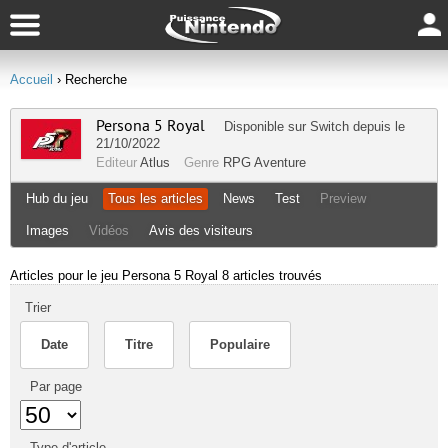
Accueil
› Recherche
Persona 5 Royal
Disponible sur
Switch
depuis le
21/10/2022
Editeur
Atlus
Genre
RPG
Aventure
Hub du jeu
Tous les articles
News
Test
Preview
Images
Vidéos
Avis des visiteurs
Articles pour le jeu Persona 5 Royal
8 articles trouvés
Trier
Date
Titre
Populaire
Par page
Type d'article