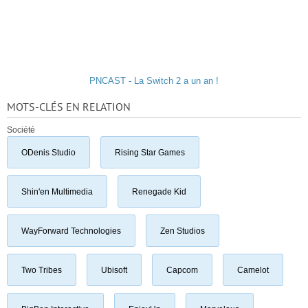
PNCAST - La Switch 2 a un an !
MOTS-CLÉS EN RELATION
Société
ODenis Studio
Rising Star Games
Shin'en Multimedia
Renegade Kid
WayForward Technologies
Zen Studios
Two Tribes
Ubisoft
Capcom
Camelot