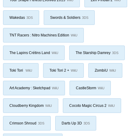
Wakedas
Swords & Soldiers
3DS
3DS
TNT Racers : Nitro Machines Edition
WiiU
The Lapins Crétins Land
The Starship Damrey
WiiU
3DS
Toki Tori
Toki Tori 2 +
ZombiU
WiiU
WiiU
WiiU
Art Academy : Sketchpad
CastleStorm
WiiU
WiiU
Cloudberry Kingdom
Cocoto Magic Circus 2
WiiU
WiiU
Crimson Shroud
Darts Up 3D
3DS
3DS