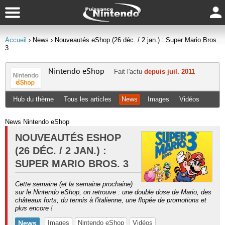
Accueil
› News
› Nouveautés eShop (26 déc. / 2 jan.) : Super Mario Bros.
3
Nintendo eShop
Fait l'actu
depuis juil. 2011
Hub du thème
Tous les articles
News
Images
Vidéos
News Nintendo eShop
NOUVEAUTÉS ESHOP
(26 DÉC. / 2 JAN.) :
SUPER MARIO BROS. 3
Cette semaine (et la semaine prochaine)
sur le Nintendo eShop, on retrouve : une double dose de Mario, des
châteaux forts, du tennis à l'italienne, une flopée de promotions et
plus encore !
News
Images
Nintendo eShop
Vidéos