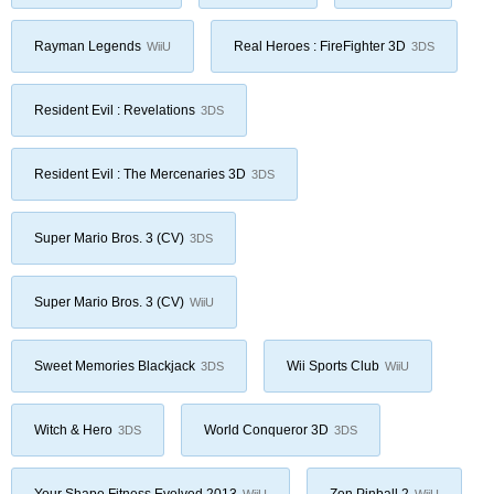
Rayman Legends
Real Heroes : FireFighter 3D
WiiU
3DS
Resident Evil : Revelations
3DS
Resident Evil : The Mercenaries 3D
3DS
Super Mario Bros. 3 (CV)
3DS
Super Mario Bros. 3 (CV)
WiiU
Sweet Memories Blackjack
Wii Sports Club
3DS
WiiU
Witch & Hero
World Conqueror 3D
3DS
3DS
Your Shape Fitness Evolved 2013
Zen Pinball 2
WiiU
WiiU