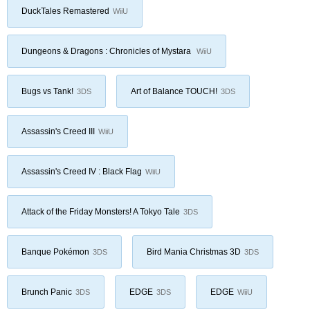
DuckTales Remastered
WiiU
Dungeons & Dragons : Chronicles of Mystara
WiiU
Bugs vs Tank!
Art of Balance TOUCH!
3DS
3DS
Assassin's Creed III
WiiU
Assassin's Creed IV : Black Flag
WiiU
Attack of the Friday Monsters! A Tokyo Tale
3DS
Banque Pokémon
Bird Mania Christmas 3D
3DS
3DS
Brunch Panic
EDGE
EDGE
3DS
3DS
WiiU