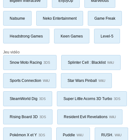
BigBen Interactive
EnjoyUp
Marvelous
Natsume
Neko Entertainment
Game Freak
Headstrong Games
Keen Games
Level-5
Jeu vidéo
Snow Moto Racing
Splinter Cell : Blacklist
3DS
WiiU
Sports Connection
Star Wars Pinball
WiiU
WiiU
SteamWorld Dig
Super Little Acorns 3D Turbo
3DS
3DS
Rising Board 3D
Resident Evil Revelations
3DS
WiiU
Pokémon X et Y
Puddle
RUSH.
3DS
WiiU
WiiU