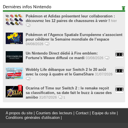
Dernières infos Nintendo
Pokémon et Adidas présentent leur collaboration :
découvrez les 12 paires de chaussures à venir !
hier
Pokémon et l'Agence Spatiale Européenne s’associent
pour célébrer la Semaine mondiale de l’espace
04/08/2026
Un Nintendo Direct dédié à Fire emblem:
Fortune's Weave diffusé ce mardi
03/08/2026
Wobbly Life débarque sur Switch 2 le 20 août
avec la coop à quatre et le GameShare
31/07/2026
Ocarina of Time sur Switch 2 : le remake reçoit
sa classification, sa date fait le buzz à cause des
amiibo
31/07/2026
1
A propos du site
|
Courriers des lecteurs
|
Contact
|
Equipe du site
|
Conditions générales d'utilisation
|