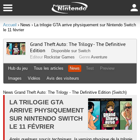
Accueil
› News
› La trilogie GTA arrive physiquement sur Nintendo Switch
le 11 février
Grand Theft Auto: The Trilogy - The Definitive
Edition
Disponible sur
Switch
Editeur
Rockstar Games
Genre
Aventure
Hub du jeu
Tous les articles
News
Test
Preview
Images
Vidéos
Avis des visiteurs
News Grand Theft Auto: The Trilogy - The Definitive Edition (Switch)
LA TRILOGIE GTA
ARRIVE PHYSIQUEMENT
SUR NINTENDO SWITCH
LE 11 FÉVRIER
Après quelques soucis techniques, la version physique de la trilogie