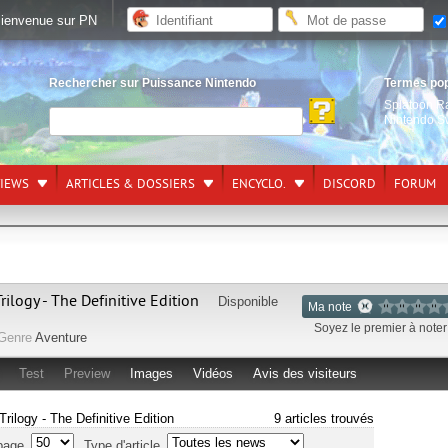
ienvenue sur PN
Rechercher sur Puissance Nintendo
Termes po
Splatoon R
Nintendo S
VIEWS
ARTICLES & DOSSIERS
ENCYCLO.
DISCORD
FORUM
ilogy - The Definitive Edition
Disponible
Ma note
Soyez le premier à noter 
Genre
Aventure
Test
Preview
Images
Vidéos
Avis des visiteurs
Trilogy - The Definitive Edition
9 articles trouvés
page
Type d'article