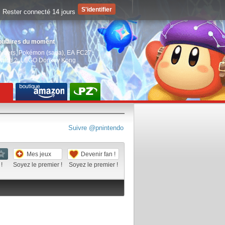
Rester connecté 14 jours
pulaires du moment
aiders
,
Pokémon (saga)
,
EA FC27
,
witch 2
,
LEGO Donkey Kong
Suivre @pnintendo
Mes jeux
Devenir fan !
!
Soyez le premier !
Soyez le premier !