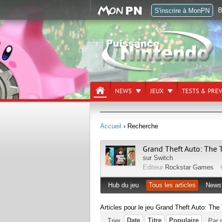
B
S'inscrire à MonPN
NEWS
JEUX
TESTS & PRE
Accueil
› Recherche
Grand Theft Auto: The Tr
sur
Switch
Editeur
Rockstar Games
Hub du jeu
Tous les articles
News
Articles pour le jeu Grand Theft Auto: The 
Date
Titre
Populaire
Trier
Par 