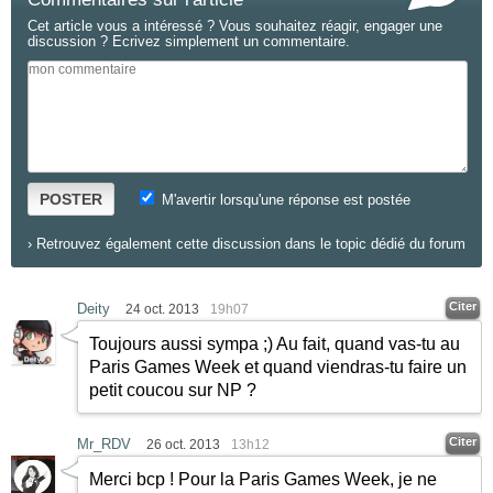
Cet article vous a intéressé ? Vous souhaitez réagir, engager une
discussion ? Ecrivez simplement un commentaire.
POSTER
M'avertir lorsqu'une réponse est postée
›
Retrouvez également cette discussion dans le topic dédié du forum
Citer
Deity
24 oct. 2013
19h07
Toujours aussi sympa
;)
Au fait, quand vas-tu au
Paris Games Week et quand viendras-tu faire un
petit coucou sur NP ?
Citer
Mr_RDV
26 oct. 2013
13h12
Merci bcp ! Pour la Paris Games Week, je ne