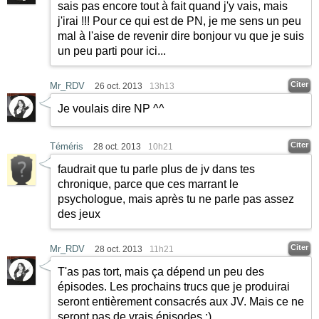
sais pas encore tout à fait quand j'y vais, mais
j'irai !!! Pour ce qui est de PN, je me sens un peu
mal à l'aise de revenir dire bonjour vu que je suis
un peu parti pour ici...
Citer
Mr_RDV
26 oct. 2013
13h13
Je voulais dire NP ^^
Citer
Téméris
28 oct. 2013
10h21
faudrait que tu parle plus de jv dans tes
chronique, parce que ces marrant le
psychologue, mais après tu ne parle pas assez
des jeux
Citer
Mr_RDV
28 oct. 2013
11h21
T'as pas tort, mais ça dépend un peu des
épisodes. Les prochains trucs que je produirai
seront entièrement consacrés aux JV. Mais ce ne
seront pas de vrais épisodes
;)