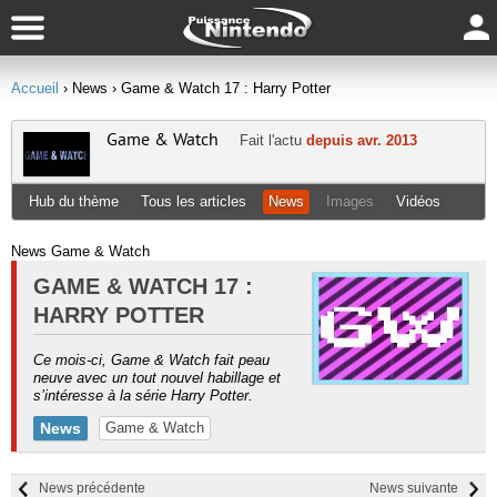
Accueil
› News
› Game & Watch 17 : Harry Potter
Game & Watch
Fait l'actu
depuis avr. 2013
Hub du thème
Tous les articles
News
Images
Vidéos
News Game & Watch
GAME & WATCH 17 :
HARRY POTTER
Ce mois-ci, Game & Watch fait peau
neuve avec un tout nouvel habillage et
s’intéresse à la série Harry Potter.
News
Game & Watch
News précédente
News suivante