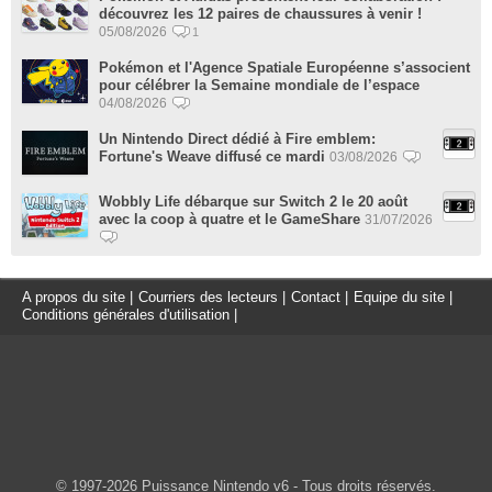
découvrez les 12 paires de chaussures à venir !
05/08/2026
1
Pokémon et l'Agence Spatiale Européenne s’associent
pour célébrer la Semaine mondiale de l’espace
04/08/2026
Un Nintendo Direct dédié à Fire emblem:
Fortune's Weave diffusé ce mardi
03/08/2026
Wobbly Life débarque sur Switch 2 le 20 août
avec la coop à quatre et le GameShare
31/07/2026
A propos du site
|
Courriers des lecteurs
|
Contact
|
Equipe du site
|
Conditions générales d'utilisation
|
© 1997-2026 Puissance Nintendo v6 - Tous droits réservés.