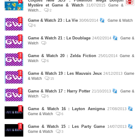
Coques New 3DS : Pokémon Méga Donjon
Mystère et Game & Watch
31/07/2015
Game &
Watch...
2
Game & Watch 23 : La Vie
30/06/2014
Game & Watch
6
Game & Watch 21 : Le Doublage
24/02/2014
Game &
Watch
Game & Watch 20 : Zelda Fiction
25/01/2014
Game &
Watch
6
Game & Watch 19 : Les Mauvais Jeux
24/12/2013
Game
& Watch
15
Game & Watch 17 : Harry Potter
21/10/2013
Game &
Watch
5
Game & Watch 16 : Layton Aenigma
27/08/2013
Game & Watch
6
Game & Watch 15 : Les Party Game
14/07/2013
Game & Watch
3