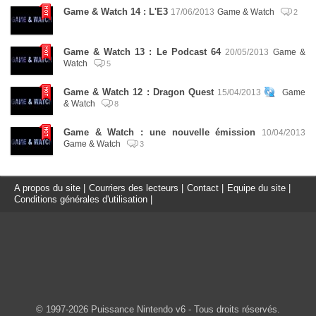
Game & Watch 14 : L'E3
17/06/2013
Game & Watch
2
Game & Watch 13 : Le Podcast 64
20/05/2013
Game &
Watch
5
Game & Watch 12 : Dragon Quest
15/04/2013
Game
& Watch
8
Game & Watch : une nouvelle émission
10/04/2013
Game & Watch
3
A propos du site
|
Courriers des lecteurs
|
Contact
|
Equipe du site
|
Conditions générales d'utilisation
|
© 1997-2026 Puissance Nintendo v6 - Tous droits réservés.