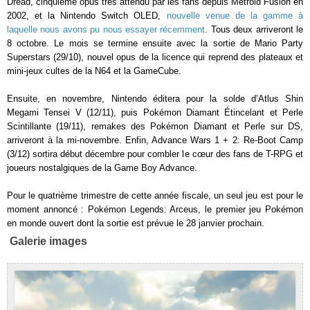
Dread, cinquième opus très attendu par les fans depuis Metroid Fusion en
2002, et la Nintendo Switch OLED,
nouvelle venue de la gamme à
laquelle nous avons pu nous essayer récemment
. Tous deux arriveront le
8 octobre. Le mois se termine ensuite avec la sortie de Mario Party
Superstars (29/10), nouvel opus de la licence qui reprend des plateaux et
mini-jeux cultes de la N64 et la GameCube.
Ensuite, en novembre, Nintendo éditera pour la solde d’Atlus Shin
Megami Tensei V (12/11), puis Pokémon Diamant Étincelant et Perle
Scintillante (19/11), remakes des Pokémon Diamant et Perle sur DS,
arriveront à la mi-novembre. Enfin, Advance Wars 1 + 2: Re-Boot Camp
(3/12) sortira début décembre pour combler le cœur des fans de T-RPG et
joueurs nostalgiques de la Game Boy Advance.
Pour le quatrième trimestre de cette année fiscale, un seul jeu est pour le
moment annoncé : Pokémon Legends: Arceus, le premier jeu Pokémon
en monde ouvert dont la sortie est prévue le 28 janvier prochain.
Galerie images