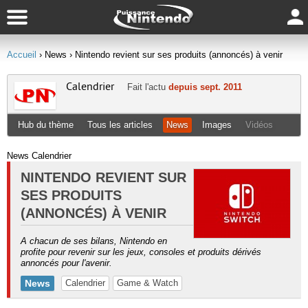
Accueil
› News
› Nintendo revient sur ses produits (annoncés) à venir
Calendrier
Fait l'actu
depuis sept. 2011
Hub du thème
Tous les articles
News
Images
Vidéos
News Calendrier
NINTENDO REVIENT SUR
SES PRODUITS
(ANNONCÉS) À VENIR
A chacun de ses bilans, Nintendo en
profite pour revenir sur les jeux, consoles et produits dérivés
annoncés pour l'avenir.
News
Calendrier
Game & Watch