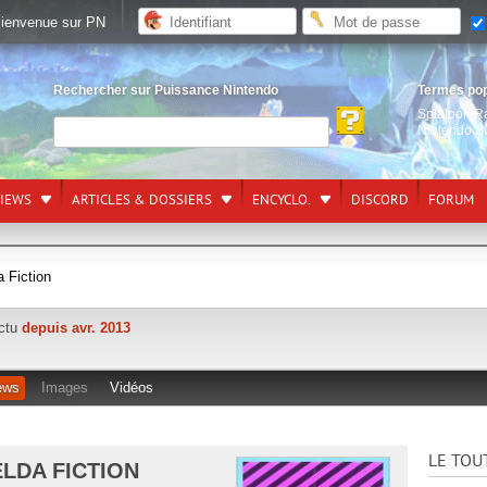
ienvenue sur PN
Rechercher sur Puissance Nintendo
Termes po
Splatoon R
Nintendo S
VIEWS
ARTICLES & DOSSIERS
ENCYCLO.
DISCORD
FORUM
 Fiction
actu
depuis avr. 2013
ews
Images
Vidéos
LE TOU
ELDA FICTION