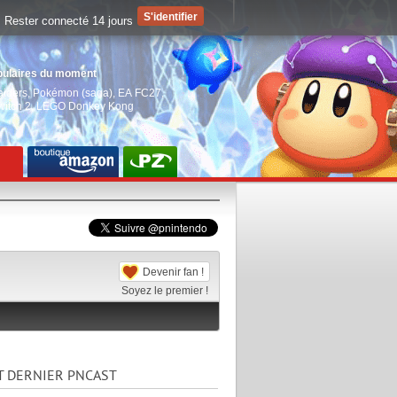
Rester connecté 14 jours
pulaires du moment
aiders
,
Pokémon (saga)
,
EA FC27
,
witch 2
,
LEGO Donkey Kong
Devenir fan !
Soyez le premier !
T DERNIER PNCAST