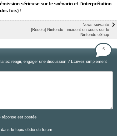
mission sérieuse sur le scénario et l'interprétation
des fois) !
News suivante
[Résolu] Nintendo : incident en cours sur le
Nintendo eShop
6
haitez réagir, engager une discussion ? Ecrivez simplement
e réponse est postée
dans le topic dédié du forum