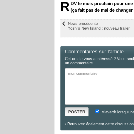
R
DV le mois prochain pour une é
(ça fait pas de mal de changer 
News précédente
Yoshi's New Island : nouveau trailer
Commentaires sur l'article
Cet article vous a intéressé ? Vous sou
un commentaire.
POSTER
M'avertir lorsqu'un
›
Retrouvez également cette discussion 