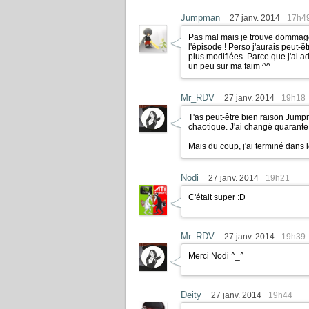
Jumpman
27 janv. 2014
17h4
Pas mal mais je trouve dommage
l'épisode ! Perso j'aurais peut-
plus modifiées. Parce que j'ai 
un peu sur ma faim ^^
Mr_RDV
27 janv. 2014
19h18
T'as peut-être bien raison Jumpm
chaotique. J'ai changé quarante
Mais du coup, j'ai terminé dans l
Nodi
27 janv. 2014
19h21
C'était super
:D
Mr_RDV
27 janv. 2014
19h39
Merci Nodi ^_^
Deity
27 janv. 2014
19h44