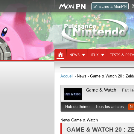
B
S'inscrire à MonPN
NEWS
JEUX
TESTS & PRE
Accueil
› News
› Game & Watch 20 : Zelda
Game & Watch
Fait l'
Hub du thème
Tous les articles
N
News Game & Watch
GAME & WATCH 20 : Z