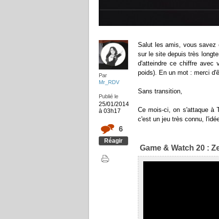
Salut les amis, vous savez 
sur le site depuis très longt
d'atteindre ce chiffre avec
poids). En un mot : merci d'
Par
Mr_RDV
Sans transition,
Publié le
25/01/2014
Ce mois-ci, on s'attaque à
à 03h17
c'est un jeu très connu, l'id
6
Réagir
Game & Watch 20 : Ze