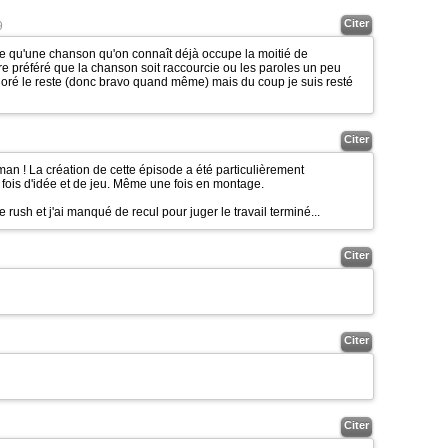
Citer
9
 qu'une chanson qu'on connaît déjà occupe la moitié de
être préféré que la chanson soit raccourcie ou les paroles un peu
adoré le reste (donc bravo quand même) mais du coup je suis resté
Citer
an ! La création de cette épisode a été particulièrement
 fois d'idée et de jeu. Même une fois en montage.
e rush et j'ai manqué de recul pour juger le travail terminé...
Citer
Citer
Citer