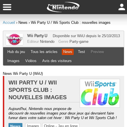
Accueil
› News
› Wii Party U / Wii Sports Club : nouvelles images
Wii Party U
Disponible sur
WiiU
depuis le 25/10/2013
Editeur
Nintendo
Genre
Party-game
Hub du jeu
Tous les articles
News
Test
Preview
Images
Vidéos
Avis des visiteurs
News Wii Party U (WiiU)
WII PARTY U / WII
SPORTS CLUB :
NOUVELLES IMAGES
Aujourd'hui, Nintendo nous propose de
découvrir de nouvelles images pour deux jeux qui devraient faire
fureur dans votre salon cet hiver : Wii Party U et Wii Sports Club !
News
Images
Online - Jeu en ligne