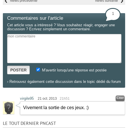
News précédente
News suivante
1
Commentaires sur l'article
Cet article vous a intéressé ? Vous souhaitez réagir, engager une
discussion ? Ecrivez simplement un commentaire.
POSTER
M'avertir lorsqu'une réponse est postée
›
Retrouvez également cette discussion dans le topic dédié du forum
Citer
virgile95
21 oct. 2013
21h51
Vivement la sortie de ces jeux.
:)
LE TOUT DERNIER PNCAST