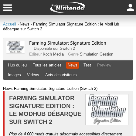
Accueil
› News
› Farming Simulator Signature Edition : le ModHub
débarque sur Switch 2
Farming Simulator: Signature Edition
Disponible sur
Switch 2
Editeur
Koch Media
Genre
Simulation Gestion
Hub du jeu
Tous les articles
News
Test
Preview
Images
Vidéos
Avis des visiteurs
News Farming Simulator: Signature Edition (Switch 2)
FARMING SIMULATOR
SIGNATURE EDITION :
LE MODHUB DÉBARQUE
SUR SWITCH 2
Plus de 4 000 mods gratuits désormais accessibles directement