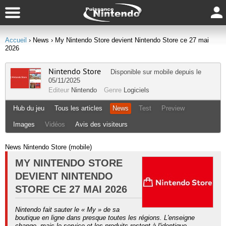
Accueil
› News
› My Nintendo Store devient Nintendo Store ce 27 mai
2026
Nintendo Store
Disponible sur
mobile
depuis le
05/11/2025
Editeur
Nintendo
Genre
Logiciels
Hub du jeu
Tous les articles
News
Test
Preview
Images
Vidéos
Avis des visiteurs
News Nintendo Store (mobile)
MY NINTENDO STORE
DEVIENT NINTENDO
STORE CE 27 MAI 2026
Nintendo fait sauter le « My » de sa
boutique en ligne dans presque toutes les régions. L'enseigne
change, mais le service et les produits restent à l'identique.