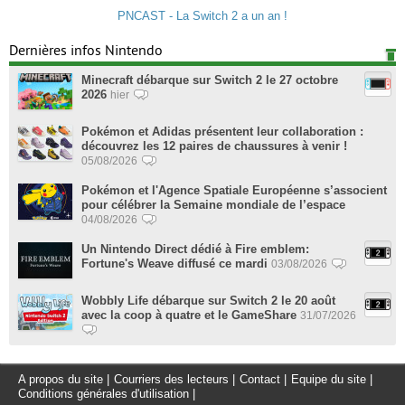
PNCAST - La Switch 2 a un an !
Dernières infos Nintendo
Minecraft débarque sur Switch 2 le 27 octobre
2026
hier
Pokémon et Adidas présentent leur collaboration :
découvrez les 12 paires de chaussures à venir !
05/08/2026
Pokémon et l'Agence Spatiale Européenne s’associent
pour célébrer la Semaine mondiale de l’espace
04/08/2026
Un Nintendo Direct dédié à Fire emblem:
Fortune's Weave diffusé ce mardi
03/08/2026
Wobbly Life débarque sur Switch 2 le 20 août
avec la coop à quatre et le GameShare
31/07/2026
A propos du site
|
Courriers des lecteurs
|
Contact
|
Equipe du site
|
Conditions générales d'utilisation
|