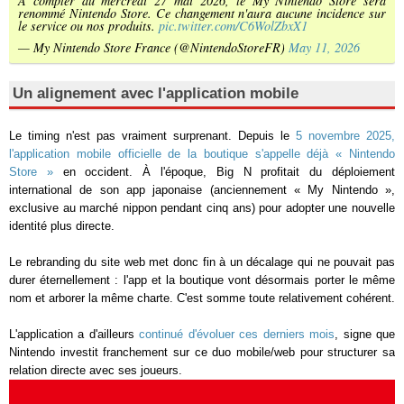
À compter du mercredi 27 mai 2026, le My Nintendo Store sera
renommé Nintendo Store. Ce changement n'aura aucune incidence sur
le service ou nos produits.
pic.twitter.com/C6WolZbxX1
— My Nintendo Store France (@NintendoStoreFR)
May 11, 2026
Un alignement avec l'application mobile
Le timing n'est pas vraiment surprenant. Depuis le
5 novembre 2025,
l'application mobile officielle de la boutique s'appelle déjà « Nintendo
Store »
en occident. À l'époque, Big N profitait du déploiement
international de son app japonaise (anciennement « My Nintendo »,
exclusive au marché nippon pendant cinq ans) pour adopter une nouvelle
identité plus directe.
Le rebranding du site web met donc fin à un décalage qui ne pouvait pas
durer éternellement : l'app et la boutique vont désormais porter le même
nom et arborer la même charte. C'est somme toute relativement cohérent.
L'application a d'ailleurs
continué d'évoluer ces derniers mois
, signe que
Nintendo investit franchement sur ce duo mobile/web pour structurer sa
relation directe avec ses joueurs.