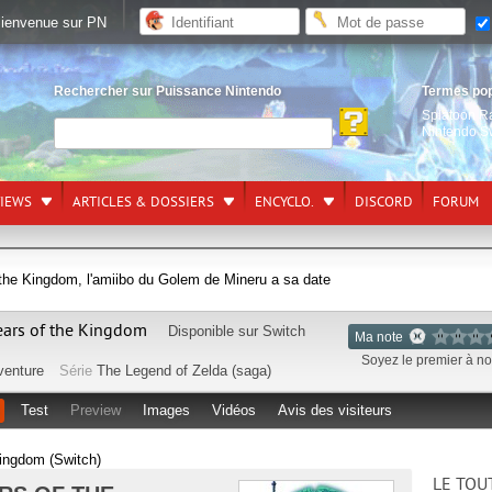
ienvenue sur PN
Rechercher sur Puissance Nintendo
Termes po
Splatoon R
Nintendo S
VIEWS
ARTICLES & DOSSIERS
ENCYCLO.
DISCORD
FORUM
 the Kingdom, l'amiibo du Golem de Mineru a sa date
ears of the Kingdom
Disponible sur
Switch
Ma note
Soyez le premier à not
venture
Série
The Legend of Zelda (saga)
Test
Preview
Images
Vidéos
Avis des visiteurs
ingdom (Switch)
LE TOU