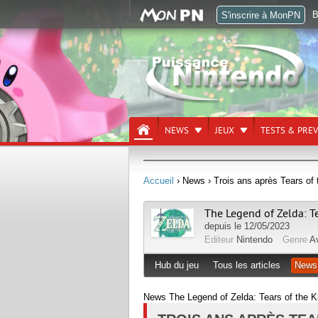
B
S'inscrire à MonPN
NEWS
JEUX
TESTS & PRE
Accueil
› News
› Trois ans après Tears of
The Legend of Zelda: T
depuis le 12/05/2023
Editeur
Nintendo
Genre
A
Hub du jeu
Tous les articles
News
News The Legend of Zelda: Tears of the K