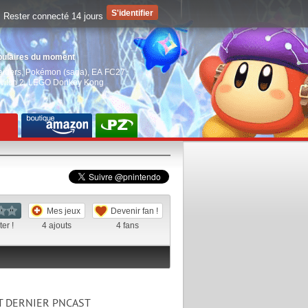
Rester connecté 14 jours
pulaires du moment
aiders
,
Pokémon (saga)
,
EA FC27
,
witch 2
,
LEGO Donkey Kong
Mes jeux
Devenir fan !
er !
4
ajouts
4
fans
T DERNIER PNCAST