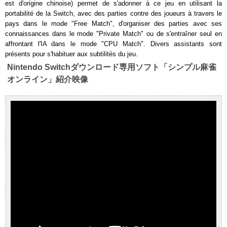
est d'origine chinoise) permet de s'adonner à ce jeu en utilisant la
portabilité de la Switch, avec des parties contre des joueurs à travers le
pays dans le mode "Free Match", d'organiser des parties avec ses
connaissances dans le mode "Private Match" ou de s'entraîner seul en
affrontant l'IA dans le mode "CPU Match". Divers assistants sont
présents pour s'habituer aux subtilités du jeu.
Nintendo Switchダウンロード専用ソフト「シンプル麻雀
オンライン」紹介映像