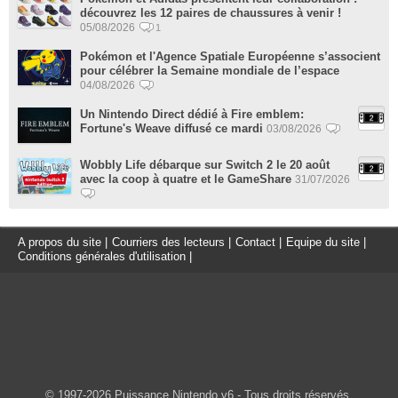
découvrez les 12 paires de chaussures à venir !
05/08/2026
1
Pokémon et l'Agence Spatiale Européenne s’associent
pour célébrer la Semaine mondiale de l’espace
04/08/2026
Un Nintendo Direct dédié à Fire emblem:
Fortune's Weave diffusé ce mardi
03/08/2026
Wobbly Life débarque sur Switch 2 le 20 août
avec la coop à quatre et le GameShare
31/07/2026
A propos du site
|
Courriers des lecteurs
|
Contact
|
Equipe du site
|
Conditions générales d'utilisation
|
© 1997-2026 Puissance Nintendo v6 - Tous droits réservés.