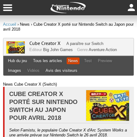
Accueil
› News
› Cube Creator X porté sur Nintendo Switch au Japon pour
avril 2018
Cube Creator X
A paraître sur
Switch
Editeur
Big John Games
Genre
Aventure
Action
Hub du jeu
Tous les articles
News
Test
Preview
Images
Vidéos
Avis des visiteurs
News Cube Creator X (Switch)
CUBE CREATOR X
PORTÉ SUR NINTENDO
SWITCH AU JAPON
POUR AVRIL 2018
Selon Famistu, le populaire Cube Creator X d'Arc System Works a
une arrivée prévue sur Nintendo Switch le 26 avril 2018.