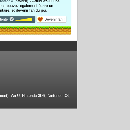
reator X
(Switch) ? Attribuez-lui une
ous pouvez également écrire un
aire, et devenir fan du jeu.
tente
Devenir fan !
ment
),
Wii U
,
Nintendo 3DS
,
Nintendo DS
,