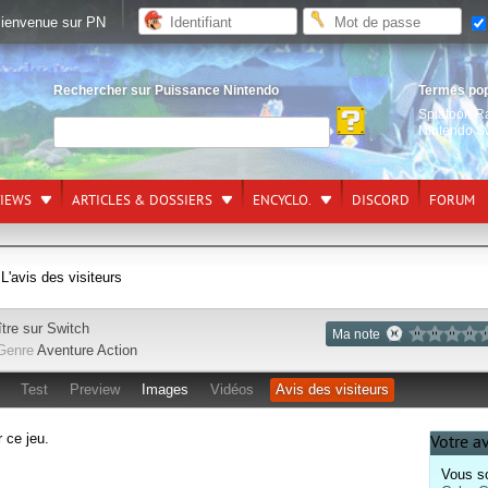
ienvenue sur PN
Rechercher sur Puissance Nintendo
Termes po
Splatoon R
Nintendo S
VIEWS
ARTICLES & DOSSIERS
ENCYCLO.
DISCORD
FORUM
 L'avis des visiteurs
ître sur
Switch
Ma note
Genre
Aventure
Action
Test
Preview
Images
Vidéos
Avis des visiteurs
r ce jeu.
Votre a
Vous so