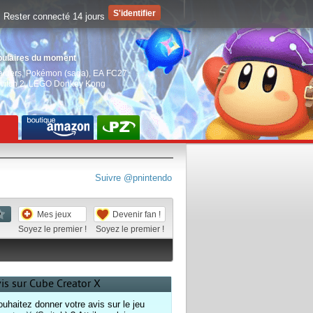
Rester connecté 14 jours
pulaires du moment
aiders
,
Pokémon (saga)
,
EA FC27
,
witch 2
,
LEGO Donkey Kong
Suivre @pnintendo
Mes jeux
Devenir fan !
Soyez le premier !
Soyez le premier !
vis sur Cube Creator X
uhaitez donner votre avis sur le jeu