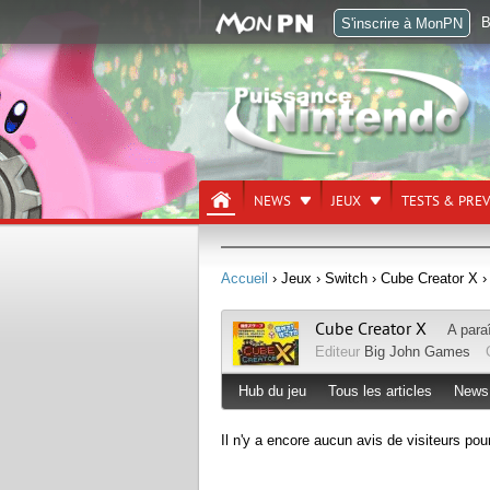
B
S'inscrire à MonPN
NEWS
JEUX
TESTS & PRE
Accueil
› Jeux
› Switch
› Cube Creator X
›
Cube Creator X
A para
Editeur
Big John Games
Hub du jeu
Tous les articles
News
Il n'y a encore aucun avis de visiteurs pou