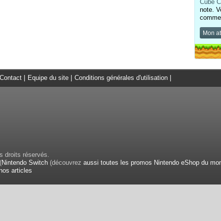
Cube C
note. V
comment
Mon at
Contact
|
Equipe du site
|
Conditions générales d'utilisation
|
 droits réservés.
(
Nintendo Switch
(découvrez
aussi toutes les promos Nintendo eShop du mo
nos articles