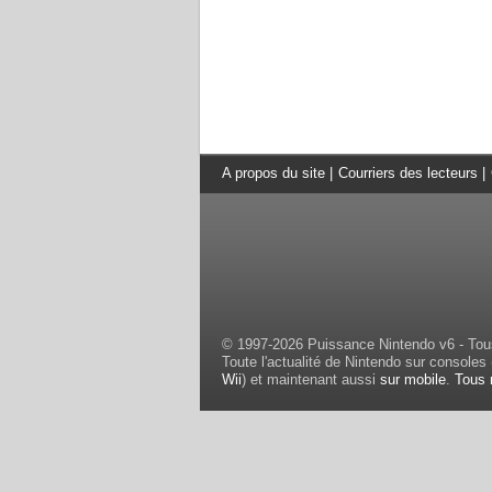
A propos du site
|
Courriers des lecteurs
|
© 1997-2026 Puissance Nintendo v6 - Tous
Toute l'actualité de Nintendo sur consoles 
Wii
) et maintenant aussi
sur mobile
.
Tous 